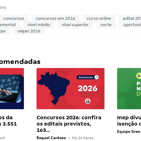
bre:
concursos
concursos em 2016
curso online
edital 20
damental
nível médio
nível superior
norte
oportun
gas
vagas 2016
ecomendadas
os da
Concursos 2026: confira
Inep div
 3.551
os editais previstos,
isenção 
163…
Equipe Gran
Raquel Cardoso
ril
•
Há 24 horas