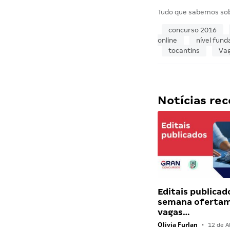
Tudo que sabemos so
concurso 2016
online
nível fun
tocantins
Va
Notícias r
Editais publicad
semana ofertam
vagas…
Olivia Furlan
•
12 de Ab