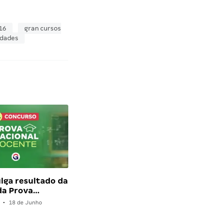
16
gran cursos
idades
ulga resultado da
da Prova…
•
18 de Junho