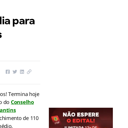
ia para
s
dos! Termina hoje
co do
Conselho
cantins
nchimento de 110
médio.