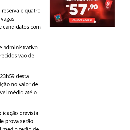
 reserva e quatro
 vagas
 e candidatos com
e administrativo
erecidos vão de
 23h59 desta
ição no valor de
ível médio até o
licação prevista
de prova serão
l médio terão de