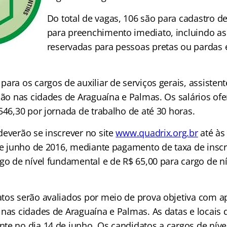
Do total de vagas, 106 são para cadastro de
para preenchimento imediato, incluindo as
reservadas para pessoas pretas ou pardas
ara os cargos de auxiliar de serviços gerais, assistent
ação nas cidades de Araguaína e Palmas. Os salários of
546,30 por jornada de trabalho de até 30 horas.
deverão se inscrever no site
www.quadrix.org.br
até às
 de junho de 2016, mediante pagamento de taxa de inscr
rgo de nível fundamental e de R$ 65,00 para cargo de n
tos serão avaliados por meio de prova objetiva com ap
 nas cidades de Araguaína e Palmas. As datas e locais 
te no dia 14 de junho. Os candidatos a cargos de níve