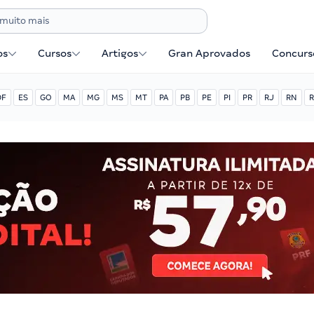
os
Cursos
Artigos
Gran Aprovados
Concurse
DF
ES
GO
MA
MG
MS
MT
PA
PB
PE
PI
PR
RJ
RN
R