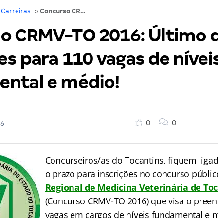
Carreiras
››
Concurso CRMV-TO 2016: Último dia para inscrições para 110 vagas de níveis fundamental e médio!
o CRMV-TO 2016: Último d
es para 110 vagas de nívei
ntal e médio!
0
0
16
Concurseiros/as do Tocantins, fiquem liga
o prazo para inscrições no concurso públi
Regional de Medicina Veterinária de To
(Concurso CRMV-TO 2016) que visa o pree
vagas em cargos de níveis fundamental e 