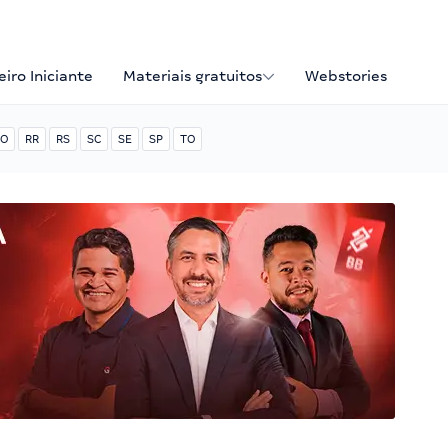
iro Iniciante
Materiais gratuitos
Webstories
O
RR
RS
SC
SE
SP
TO