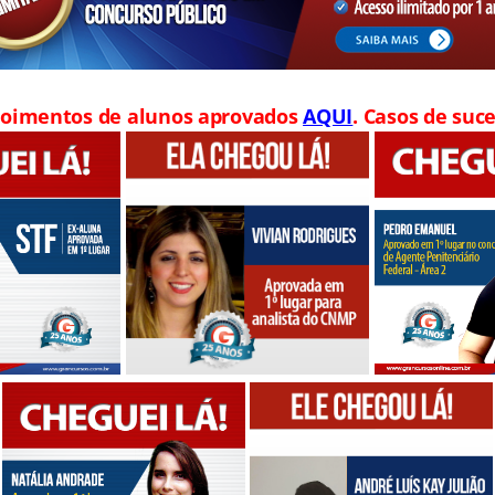
oimentos de alunos aprovados
AQUI
. Casos de suce