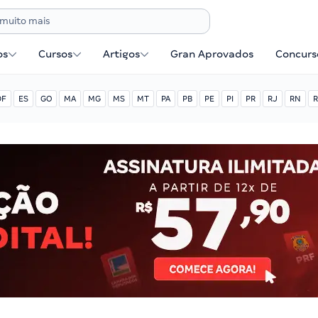
os
Cursos
Artigos
Gran Aprovados
Concurse
DF
ES
GO
MA
MG
MS
MT
PA
PB
PE
PI
PR
RJ
RN
R