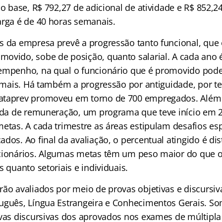
io base, R$ 792,27 de adicional de atividade e R$ 852,24
arga é de 40 horas semanais.
s da empresa prevê a progressão tanto funcional, que
ovido, sobe de posição, quanto salarial. A cada ano 
empenho, na qual o funcionário que é promovido pode
 a mais. Há também a progressão por antiguidade, por t
ataprev promoveu em torno de 700 empregados. Além 
iada de remuneração, um programa que teve início em 2
etas. A cada trimestre as áreas estipulam desafios esp
dos. Ao final da avaliação, o percentual atingido é di
cionários. Algumas metas têm um peso maior do que ou
s quanto setoriais e individuais.
rão avaliados por meio de provas objetivas e discursi
uguês, Língua Estrangeira e Conhecimentos Gerais. S
ovas discursivas dos aprovados nos exames de múltipla