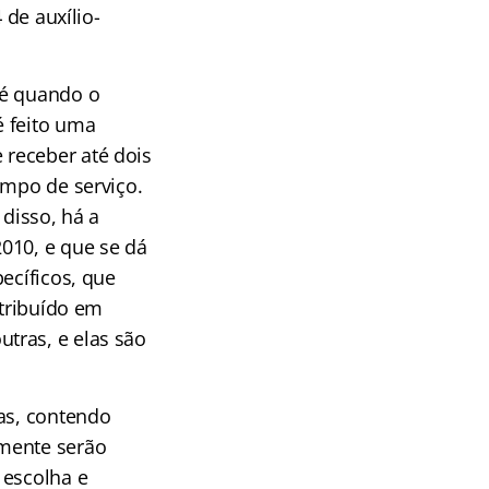
 de auxílio-
 é quando o
é feito uma
 receber até dois
empo de serviço.
disso, há a
010, e que se dá
ecíficos, que
stribuído em
tras, e elas são
vas, contendo
omente serão
 escolha e