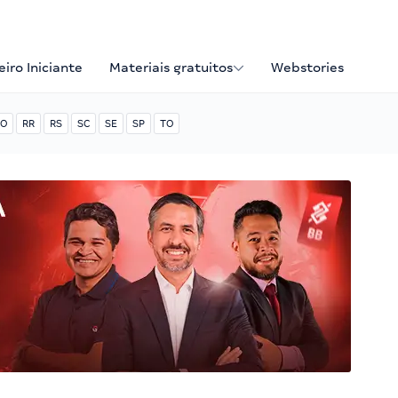
iro Iniciante
Materiais gratuitos
Webstories
O
RR
RS
SC
SE
SP
TO