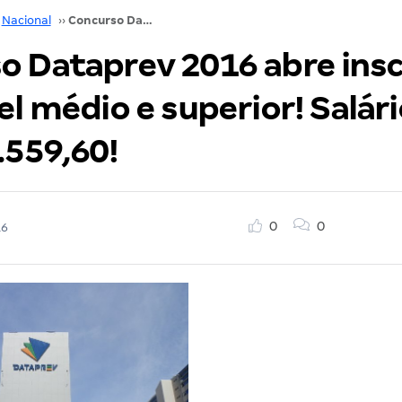
Nacional
››
Concurso Dataprev 2016 abre inscrições para nível médio e superior! Salários de até R$ 7.559,60!
o Dataprev 2016 abre insc
el médio e superior! Salár
.559,60!
0
0
16