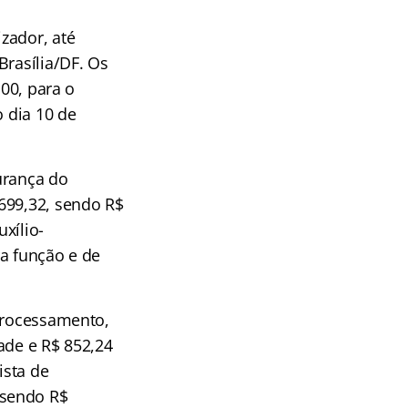
zador, até
Brasília/DF. Os
100, para o
o dia 10 de
urança do
699,32, sendo R$
uxílio-
ra função e de
 processamento,
ade e R$ 852,24
ista de
 sendo R$