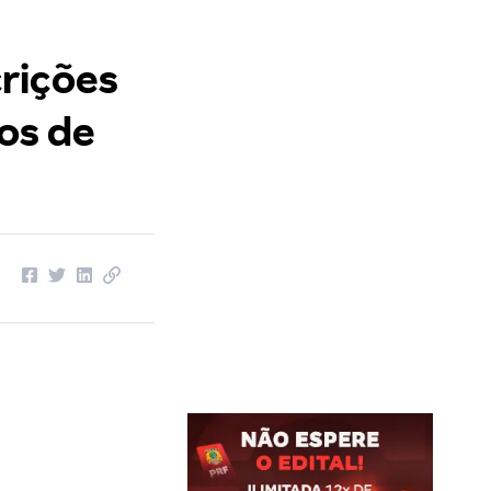
rições
ios de