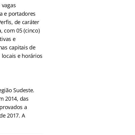
e vagas
a e portadores
rfis, de caráter
a, com 05 (cinco)
tivas e
nas capitais de
locais e horários
egião Sudeste.
m 2014, das
aprovados a
de 2017. A