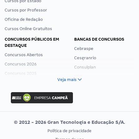
Cursos por Estado
Cursos por Professor
Oficina de Redação
Cursos Online Gratuitos
CONCURSOS PÚBLICOS EM
BANCAS DE CONCURSOS
DESTAQUE
Cebraspe
Concursos Abertos
Cesgranrio
Concursos 2026
Consulplan
Concursos 2025
FCC
Veja mais
Concurso Nacional Unificado
FGV
Concurso Ibama
Idecan
Concurso MPU
Selecon
Editais publicados
Uniase
© 2012 - 2026 Gran Tecnologia e Educação S/A.
Vunesp
Política de privacidade
CONCURSOS POR PROFISSÃO
EXAME DE ORDEM