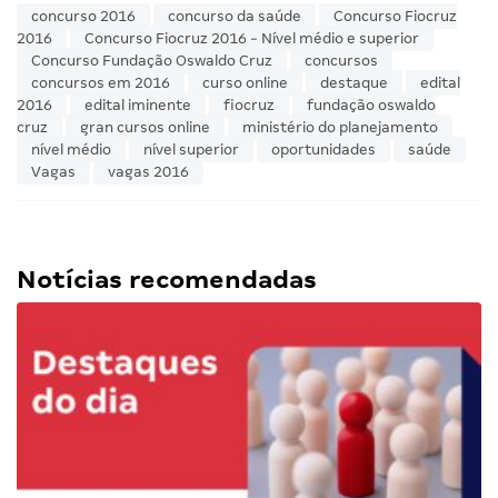
concurso 2016
concurso da saúde
Concurso Fiocruz
2016
Concurso Fiocruz 2016 - Nível médio e superior
Concurso Fundação Oswaldo Cruz
concursos
concursos em 2016
curso online
destaque
edital
2016
edital iminente
fiocruz
fundação oswaldo
cruz
gran cursos online
ministério do planejamento
nível médio
nível superior
oportunidades
saúde
Vagas
vagas 2016
Notícias recomendadas