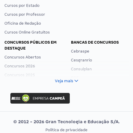
Cursos por Estado
Cursos por Professor
Oficina de Redação
Cursos Online Gratuitos
CONCURSOS PÚBLICOS EM
BANCAS DE CONCURSOS
DESTAQUE
Cebraspe
Concursos Abertos
Cesgranrio
Concursos 2026
Consulplan
Concursos 2025
FCC
Veja mais
Concurso Nacional Unificado
FGV
Concurso Ibama
Idecan
Concurso MPU
Selecon
Editais publicados
Uniase
© 2012 - 2026 Gran Tecnologia e Educação S/A.
Vunesp
Política de privacidade
CONCURSOS POR PROFISSÃO
EXAME DE ORDEM