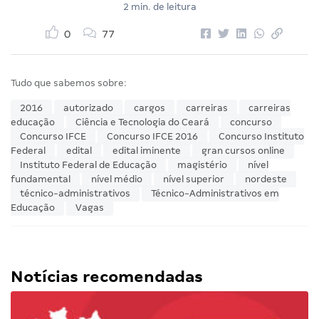
2 min. de leitura
0
77
Tudo que sabemos sobre:
2016
autorizado
cargos
carreiras
carreiras
educação
Ciência e Tecnologia do Ceará
concurso
Concurso IFCE
Concurso IFCE 2016
Concurso Instituto
Federal
edital
edital iminente
gran cursos online
Instituto Federal de Educação
magistério
nível
fundamental
nível médio
nível superior
nordeste
técnico-administrativos
Técnico-Administrativos em
Educação
Vagas
Notícias recomendadas