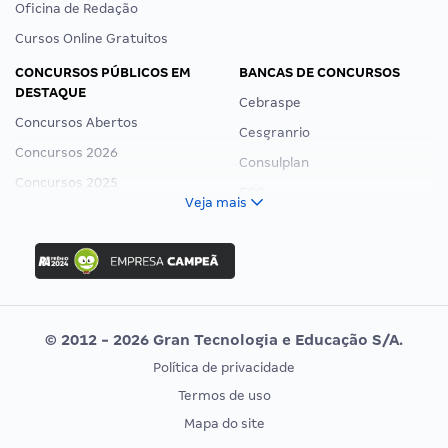
Oficina de Redação
Cursos Online Gratuitos
CONCURSOS PÚBLICOS EM
BANCAS DE CONCURSOS
DESTAQUE
Cebraspe
Concursos Abertos
Cesgranrio
Concursos 2026
Consulplan
Concursos 2025
FCC
Veja mais
Concurso Nacional Unificado
FGV
Concurso Ibama
Idecan
Concurso MPU
Selecon
Editais publicados
Uniase
© 2012 - 2026 Gran Tecnologia e Educação S/A.
Vunesp
Política de privacidade
CONCURSOS POR PROFISSÃO
EXAME DE ORDEM
Termos de uso
Concursos Administrativos
OAB
Mapa do site
Concursos Educação
Prova OAB