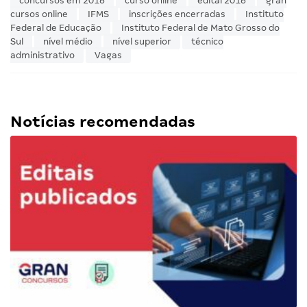
concursos em 2016
curso online
edital 2016
gran
cursos online
IFMS
inscrições encerradas
Instituto
Federal de Educação
Instituto Federal de Mato Grosso do
Sul
nível médio
nível superior
técnico
administrativo
Vagas
Notícias recomendadas