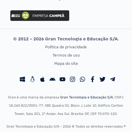
Concurso Nacional Unificado
FGV
Concurso Ibama
Idecan
Concurso MPU
Selecon
Editais publicados
Uniase
© 2012 - 2026 Gran Tecnologia e Educação S/A.
Vunesp
Política de privacidade
CONCURSOS POR PROFISSÃO
EXAME DE ORDEM
Termos de uso
Concursos Administrativos
OAB
Mapa do site
Concursos Educação
Prova OAB
Concursos Fiscais
Calendário OAB
Concursos Jurídicos
Questões OAB
Concursos Militares
Recursos OAB
Gran é uma marca da empresa
Gran Tecnologia e Educação S/A
, CNPJ:
Concursos Policiais
Exame de Ordem
18.260.822/0001-77, SBS Quadra 02, Bloco J, Lote 10, Edifício Carlton
Concursos Saúde
Tower, Sala 201, 2º Andar, Asa Sul, Brasília-DF, CEP 70.070-120.
Concursos Tribunais
Gran Tecnologia e Educação S/A - 2026 © Todos os direitos reservados ®
Residência Multiprofissional