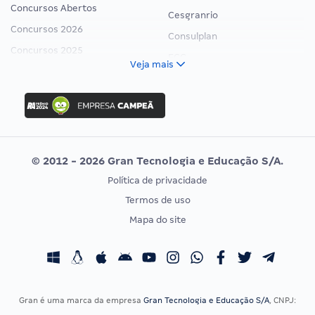
Concursos Abertos
Cesgranrio
Concursos 2026
Consulplan
Concursos 2025
FCC
Veja mais
Concurso Nacional Unificado
FGV
Concurso Ibama
Idecan
Concurso MPU
Selecon
Editais publicados
Uniase
© 2012 - 2026 Gran Tecnologia e Educação S/A.
Vunesp
Política de privacidade
CONCURSOS POR PROFISSÃO
EXAME DE ORDEM
Termos de uso
Concursos Administrativos
OAB
Mapa do site
Concursos Educação
Prova OAB
Concursos Fiscais
Calendário OAB
Concursos Jurídicos
Questões OAB
Concursos Militares
Recursos OAB
Gran é uma marca da empresa
Gran Tecnologia e Educação S/A
, CNPJ:
Concursos Policiais
Exame de Ordem