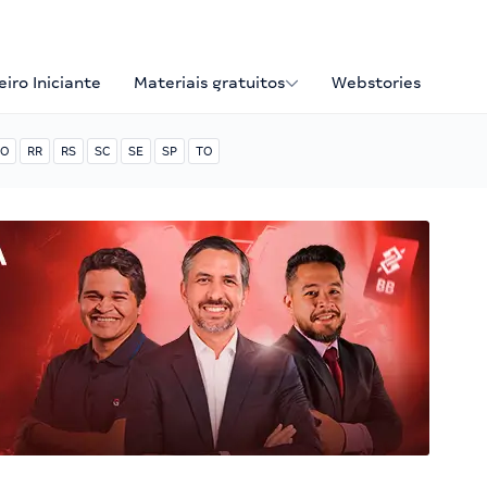
iro Iniciante
Materiais gratuitos
Webstories
O
RR
RS
SC
SE
SP
TO