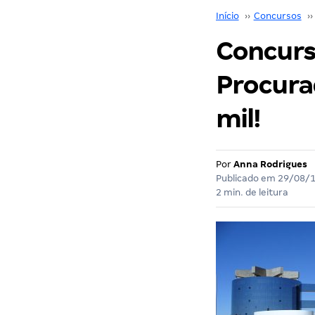
Início
››
Concursos
››
Concurso
Procurad
mil!
Por
Anna Rodrigues
Publicado em
29/08/
2 min. de leitura