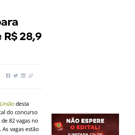
para
e R$ 28,9
 União
desta
ital do concurso
 de 82 vagas no
. As vagas estão