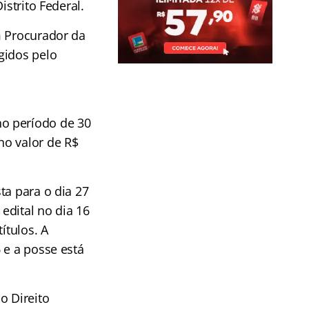
istrito Federal.
m Procurador da
gidos pelo
no período de 30
no valor de R$
ta para o dia 27
edital no dia 16
ítulos. A
 e a posse está
o Direito