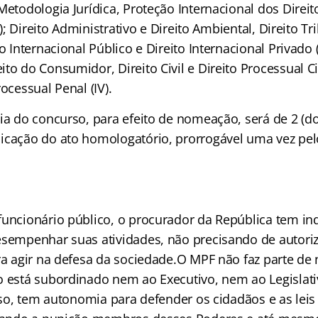
 Metodologia Jurídica, Proteção Internacional dos Dire
(I); Direito Administrativo e Direito Ambiental, Direito Tr
o Internacional Público e Direito Internacional Privado (I
o do Consumidor, Direito Civil e Direito Processual Civil
rocessual Penal (IV).
ia do concurso, para efeito de nomeação, será de 2 (do
licação do ato homologatório, prorrogável uma vez p
funcionário público, o procurador da República tem i
esempenhar suas atividades, não precisando de autoriz
ara agir na defesa da sociedade.O MPF não faz parte d
o está subordinado nem ao Executivo, nem ao Legislat
isso, tem autonomia para defender os cidadãos e as leis