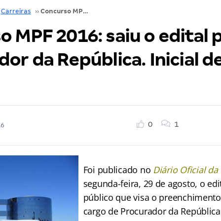
Carreiras
››
Concurso MPF 2016: saiu o edital para Procurador da República. Inicial de R$ 28,9 mil!
 MPF 2016: saiu o edital 
or da República. Inicial d
0
1
16
Foi publicado no
Diário Oficial da
segunda-feira, 29 de agosto, o ed
público que visa o preenchimento
cargo de Procurador da República