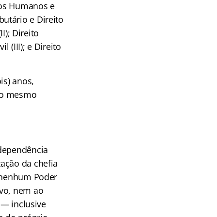
itos Humanos e
ibutário e Direito
I); Direito
 (III); e Direito
is) anos,
elo mesmo
ndependência
ação da chefia
e nenhum Poder
ivo, nem ao
 — inclusive