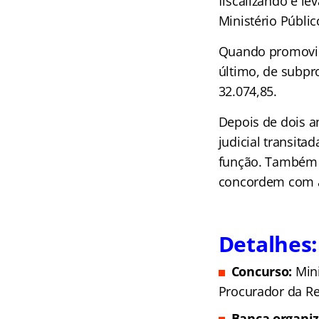
fiscalizando e l
Ministério Públic
Quando promovido
último, de subpr
32.074,85.
Depois de dois a
judicial transitad
função. Também 
concordem com a
Detalhes:
Concurso:
Min
Procurador da Re
Banca organi