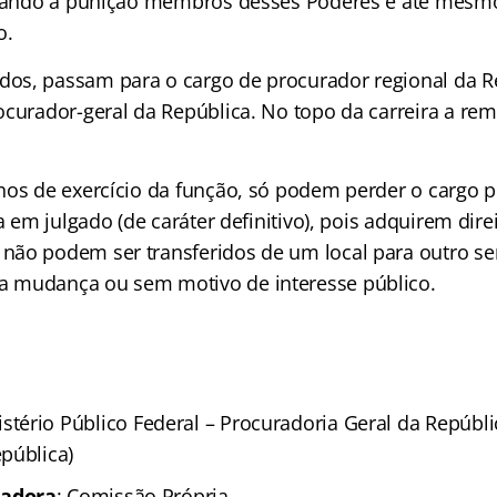
evando a punição membros desses Poderes e até mesm
o.
s, passam para o cargo de procurador regional da Re
ocurador-geral da República. No topo da carreira a re
nos de exercício da função, só podem perder o cargo 
a em julgado (de caráter definitivo), pois adquirem direit
não podem ser transferidos de um local para outro s
 mudança ou sem motivo de interesse público.
istério Público Federal – Procuradoria Geral da Repúbl
pública)
zadora
: Comissão Própria