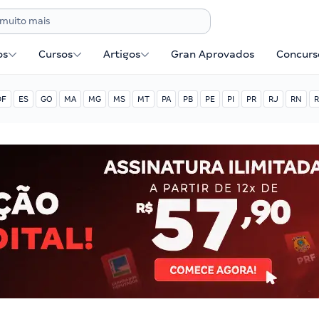
os
Cursos
Artigos
Gran Aprovados
Concurse
DF
ES
GO
MA
MG
MS
MT
PA
PB
PE
PI
PR
RJ
RN
R