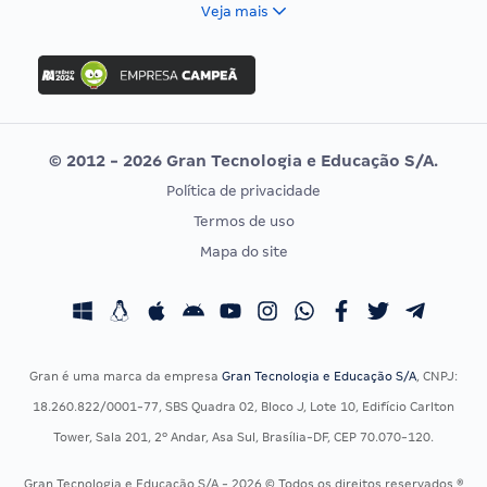
FCC
Veja mais
Concurso Nacional Unificado
FGV
Concurso Ibama
Idecan
Concurso MPU
Selecon
Editais publicados
Uniase
© 2012 - 2026 Gran Tecnologia e Educação S/A.
Vunesp
Política de privacidade
CONCURSOS POR PROFISSÃO
EXAME DE ORDEM
Termos de uso
Concursos Administrativos
OAB
Mapa do site
Concursos Educação
Prova OAB
Concursos Fiscais
Calendário OAB
Concursos Jurídicos
Questões OAB
Concursos Militares
Recursos OAB
Gran é uma marca da empresa
Gran Tecnologia e Educação S/A
, CNPJ:
Concursos Policiais
Exame de Ordem
18.260.822/0001-77, SBS Quadra 02, Bloco J, Lote 10, Edifício Carlton
Concursos Saúde
Tower, Sala 201, 2º Andar, Asa Sul, Brasília-DF, CEP 70.070-120.
Concursos Tribunais
Gran Tecnologia e Educação S/A - 2026 © Todos os direitos reservados ®