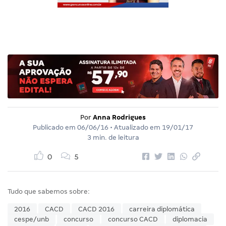
Por
Anna Rodrigues
Publicado em
06/06/16
• Atualizado em
19/01/17
3 min. de leitura
0
5
Tudo que sabemos sobre:
2016
CACD
CACD 2016
carreira diplomática
cespe/unb
concurso
concurso CACD
diplomacia