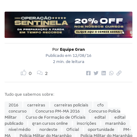
Por
Equipe Gran
Publicado em
12/08/16
2 min. de leitura
0
2
Tudo que sabemos sobre:
2016
carreiras
carreiras policiais
cfo
concurso
Concurso PM-MA 2016
Concurso Polícia
Militar
Curso de Formação de Oficiais
edital
edital
publicado
gran cursos online
inscrições
maranhão
nível médio
nordeste
Oficial
oportunidade
PM-
MA
Polícia Militar do Maranhão
Polícia Militar do Maranhão