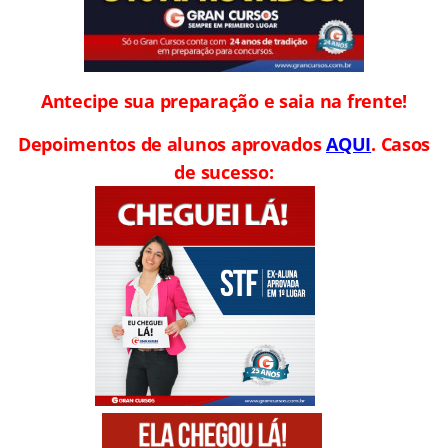
Antecipe sua preparação e saia na frente!
Depoimentos de alunos aprovados
AQUI
. Casos
de sucesso: