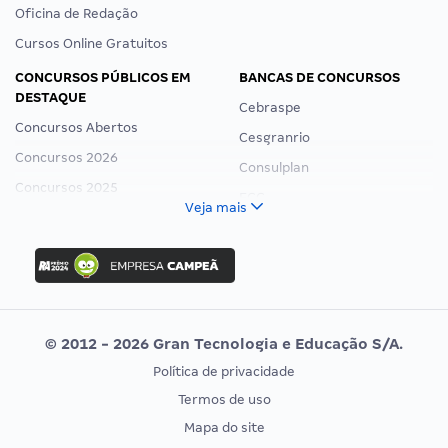
Oficina de Redação
Cursos Online Gratuitos
CONCURSOS PÚBLICOS EM
BANCAS DE CONCURSOS
DESTAQUE
Cebraspe
Concursos Abertos
Cesgranrio
Concursos 2026
Consulplan
Concursos 2025
FCC
Veja mais
Concurso Nacional Unificado
FGV
Concurso Ibama
Idecan
Concurso MPU
Selecon
Editais publicados
Uniase
© 2012 - 2026 Gran Tecnologia e Educação S/A.
Vunesp
Política de privacidade
CONCURSOS POR PROFISSÃO
EXAME DE ORDEM
Termos de uso
Concursos Administrativos
OAB
Mapa do site
Concursos Educação
Prova OAB