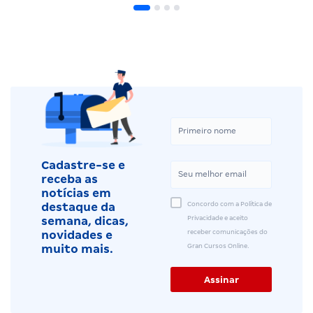
Cadastre-se e
receba as
notícias em
Concordo com a Política de
destaque da
Privacidade e aceito
semana, dicas,
receber comunicações do
novidades e
Gran Cursos Online.
muito mais.