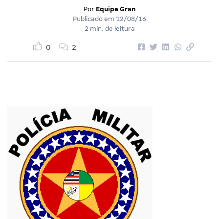
Por
Equipe Gran
Publicado em
12/08/16
2 min. de leitura
0
2