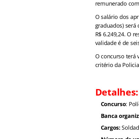
remunerado com R
O salário dos ap
graduados) será 
R$ 6.249,24. O r
validade é de sei
O concurso terá 
critério da Polici
Detalhes:
Concurso
: Pol
Banca organiz
Cargos:
Soldad