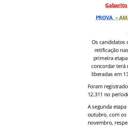
Gabarito 
PROVA –
AM
Os candidatos 
retificação na
primeira etapa
concordar terá 
liberadas em 1
Foram registrado
12.311 no períod
A segunda etapa d
outubro, com os 
novembro, respec