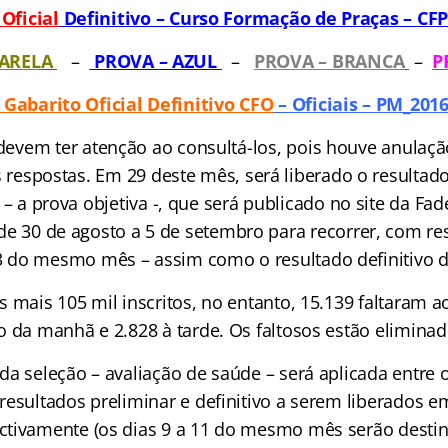
Oficial
Definitivo – Curso Formação de Praças – CF
AR
EL
A
–
PROVA – AZUL
–
PROVA – BRANCA
–
P
Gabarito Oficial Definitivo CFO
– Oficiais – PM_201
devem ter atenção ao consultá-los, pois houve anulaçã
s respostas. Em 29 deste mês, será liberado o resultad
 – a prova objetiva -, que será publicado no site da F
de 30 de agosto a 5 de setembro para recorrer, com r
3 do mesmo mês – assim como o resultado definitivo da
s mais 105 mil inscritos, no entanto, 15.139 faltaram 
o da manhã e 2.828 à tarde. Os faltosos estão elimina
a seleção – avaliação de saúde – será aplicada entre o
resultados preliminar e definitivo a serem liberados e
tivamente (os dias 9 a 11 do mesmo mês serão desti