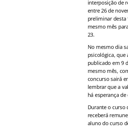
interposição de r
entre 26 de nov
preliminar desta
mesmo mês para i
23.
No mesmo dia sai
psicológica, que 
publicado em 9 de
mesmo mês, com os
concurso sairá e
lembrar que a val
há esperança de
Durante o curso 
receberá remuner
aluno do curso de