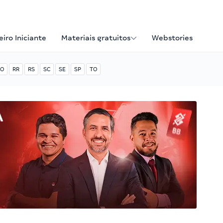
iro Iniciante
Materiais gratuitos
Webstories
O
RR
RS
SC
SE
SP
TO