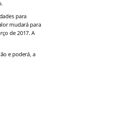
o.
idades para
valor mudará para
rço de 2017. A
ção e poderá, a