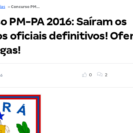
ias
››
Concurso PM-PA 2016: Saíram os gabaritos oficiais definitivos! Oferta de 2.194 vagas!
o PM-PA 2016: Saíram os
s oficiais definitivos! Ofe
gas!
0
2
16