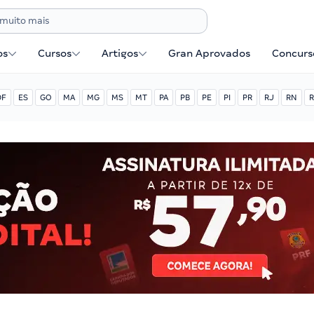
os
Cursos
Artigos
Gran Aprovados
Concurse
DF
ES
GO
MA
MG
MS
MT
PA
PB
PE
PI
PR
RJ
RN
R