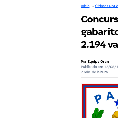
Início
››
Últimas Notíc
Concurs
gabarito
2.194 va
Por
Equipe Gran
Publicado em
12/08/
2 min. de leitura