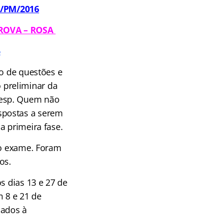
P/PM/2016
ROVA – ROSA
6
o de questões e
o preliminar da
adesp. Quem não
espostas a serem
 primeira fase.
ao exame. Foram
dos.
s dias 13 e 27 de
m 8 e 21 de
nados à