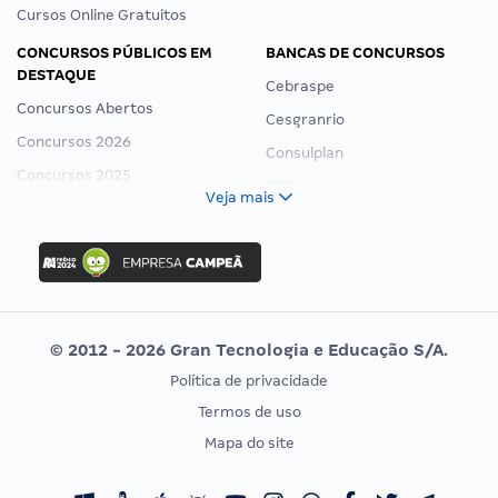
Cursos Online Gratuitos
CONCURSOS PÚBLICOS EM
BANCAS DE CONCURSOS
DESTAQUE
Cebraspe
Concursos Abertos
Cesgranrio
Concursos 2026
Consulplan
Concursos 2025
FCC
Veja mais
Concurso Nacional Unificado
FGV
Concurso Ibama
Idecan
Concurso MPU
Selecon
Editais publicados
Uniase
© 2012 - 2026 Gran Tecnologia e Educação S/A.
Vunesp
Política de privacidade
CONCURSOS POR PROFISSÃO
EXAME DE ORDEM
Termos de uso
Concursos Administrativos
OAB
Mapa do site
Concursos Educação
Prova OAB
Concursos Fiscais
Calendário OAB