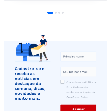
Cadastre-se e
receba as
notícias em
Concordo com a Política de
destaque da
Privacidade e aceito
semana, dicas,
receber comunicações do
novidades e
Gran Cursos Online.
muito mais.