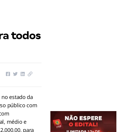
ra todos
, no estado da
rso público com
 com
al, médio e
2.000,00, para