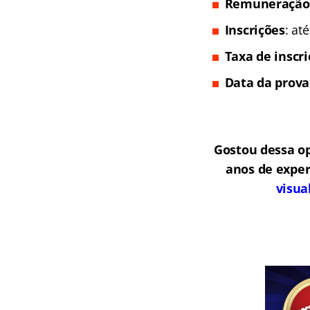
Remuneração
Inscrições
: at
Taxa de inscr
Data da prova
Gostou dessa o
anos de exper
visua