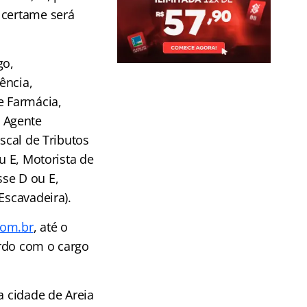
 certame será
go,
ência,
e Farmácia,
 Agente
scal de Tributos
u E, Motorista de
se D ou E,
Escavadeira).
om.br
, até o
ordo com o cargo
a cidade de Areia