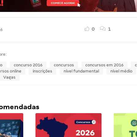
0
1
16
bre:
so
concurso 2016
concursos
concursos em 2016
c
rsos online
inscrições
nível fundamental
nível médio
Vagas
ecomendadas