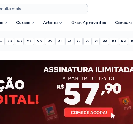
os
Cursos
Artigos
Gran Aprovados
Concurse
DF
ES
GO
MA
MG
MS
MT
PA
PB
PE
PI
PR
RJ
RN
R