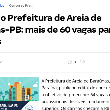
ias
››
Concurso Prefeitura de Areia de Baraúnas-PB: mais de 60 vagas para todos os níveis
o Prefeitura de Areia de
s-PB: mais de 60 vagas pa
s
0
1
16
A Prefeitura de Areia de Baraúnas
Paraíba, publicou edital de concu
o objetivo de preencher 64 vagas
profissionais de níveis fundament
superior. Os ganhos chegam a R$ 