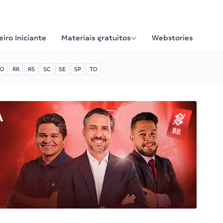
iro Iniciante
Materiais gratuitos
Webstories
O
RR
RS
SC
SE
SP
TO