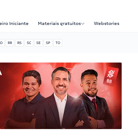
iro Iniciante
Materiais gratuitos
Webstories
O
RR
RS
SC
SE
SP
TO