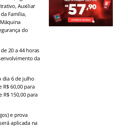
rativo, Auxiliar
 da Família,
e Máquina
Segurança do
 de 20 a 44 horas
senvolvimento da
 dia 6 de julho
de R$ 60,00 para
e R$ 150,00 para
gos) e prova
será aplicada na