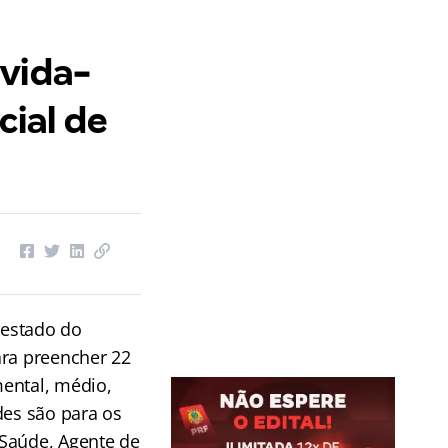
ivida-
cial de
 estado do
ara preencher 22
ental, médio,
des são para os
Saúde, Agente de