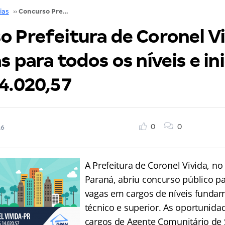
ias
››
Concurso Prefeitura de Coronel Vivida-PR: vagas para todos os níveis e inicial de até R$ 14.020,57
o Prefeitura de Coronel V
s para todos os níveis e ini
14.020,57
0
0
16
A Prefeitura de Coronel Vivida, no
Paraná, abriu concurso público p
vagas em cargos de níveis fundam
técnico e superior. As oportunida
cargos de Agente Comunitário de 