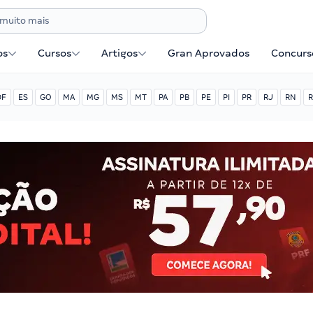
os
Cursos
Artigos
Gran Aprovados
Concurse
DF
ES
GO
MA
MG
MS
MT
PA
PB
PE
PI
PR
RJ
RN
R