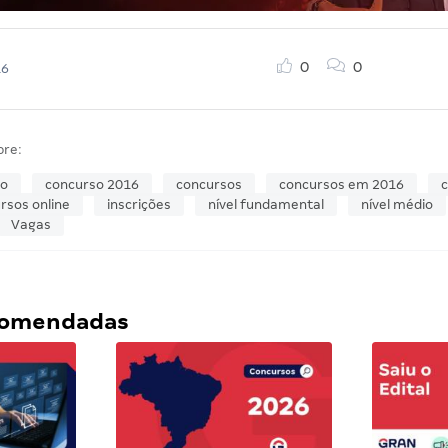
0
0
16
bre:
so
concurso 2016
concursos
concursos em 2016
c
rsos online
inscrições
nível fundamental
nível médio
Vagas
ecomendadas