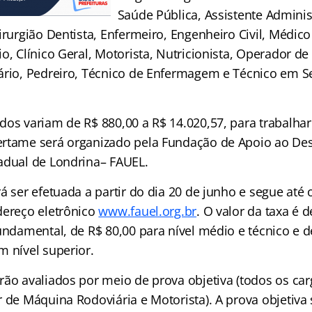
Saúde Pública, Assistente Administ
irurgião Dentista, Enfermeiro, Engenheiro Civil, Médico
o, Clínico Geral, Motorista, Nutricionista, Operador d
ário, Pedreiro, Técnico de Enfermagem e Técnico em 
dos variam de R$ 880,00 a R$ 14.020,57, para trabalhar
ertame será organizado pela Fundação de Apoio ao De
adual de Londrina– FAUEL.
á ser efetuada a partir do dia 20 de junho e segue até o
dereço eletrônico
www.fauel.org.br
. O valor da taxa é 
undamental, de R$ 80,00 para nível médio e técnico e d
m nível superior.
rão avaliados por meio de prova objetiva (todos os car
 de Máquina Rodoviária e Motorista). A prova objetiva 