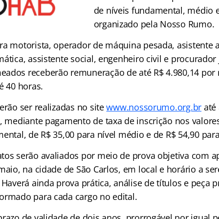
de níveis fundamental, médio e
organizado pela Nosso Rumo.
ra motorista, operador de máquina pesada, asistente a
ática, assistente social, engenheiro civil e procurador 
eados receberão remuneração de até R$ 4.980,14 por 
é 40 horas.
erão ser realizadas no site
www.nossorumo.org.br
até 
8, mediante pagamento de taxa de inscrição nos valore
ental, de R$ 35,00 para nível médio e de R$ 54,90 para
tos serão avaliados por meio de prova objetiva com ap
 maio, na cidade de São Carlos, em local e horário a s
 Haverá ainda prova prática, análise de títulos e peça 
ormado para cada cargo no edital.
razo de validade de dois anos, prorrogável por igual p