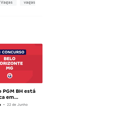
Vagas
vagas
o PGM BH está
ca em…
a
•
22 de Junho