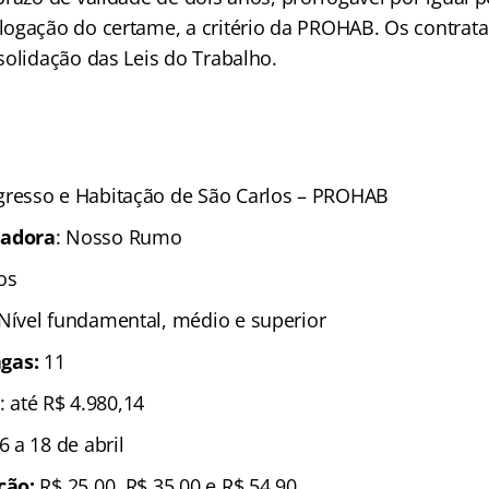
ogação do certame, a critério da PROHAB. Os contrat
solidação das Leis do Trabalho.
ogresso e Habitação de São Carlos – PROHAB
zadora
: Nosso Rumo
os
 Nível fundamental, médio e superior
gas:
11
: até R$ 4.980,14
 6 a 18 de abril
ição:
R$ 25,00, R$ 35,00 e R$ 54,90