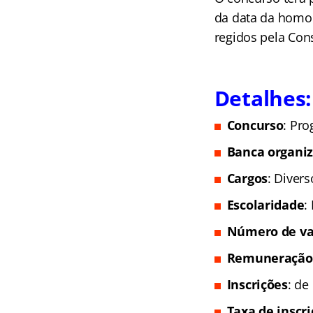
da data da homol
regidos pela Con
Detalhes:
Concurso
: Pr
Banca organi
Cargos
: Divers
Escolaridade
:
Número de va
Remuneração
Inscrições
: de
Taxa de inscr