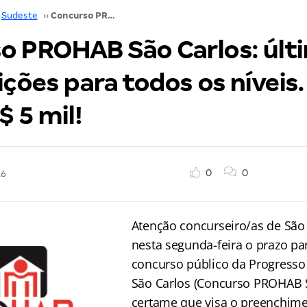
Sudeste
››
Concurso PROHAB São Carlos: último dia de inscrições para todos os níveis. Inicial de até R$ 5 mil!
o PROHAB São Carlos: últi
ições para todos os níveis. 
$ 5 mil!
0
0
16
Atenção concurseiro/as de São
nesta segunda-feira o prazo pa
concurso público da Progresso
São Carlos (Concurso PROHAB S
certame que visa o preenchime