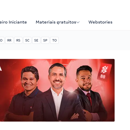
iro Iniciante
Materiais gratuitos
Webstories
O
RR
RS
SC
SE
SP
TO