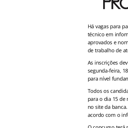
Há vagas para pa
técnico em inform
aprovados e nom
de trabalho de at
As inscrições dev
segunda-feira, 1
para nível fundam
Todos os candida
para o dia 15 de
no site da banca.
acordo com o inf
O concurso terá p