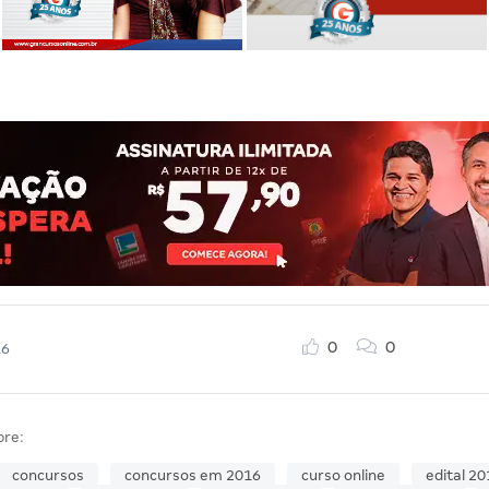
0
0
16
bre:
concursos
concursos em 2016
curso online
edital 20