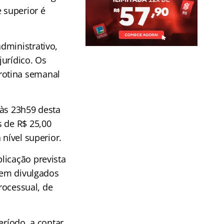
 superior é
dministrativo,
jurídico. Os
rotina semanal
às 23h59 desta
s de R$ 25,00
 nível superior.
licação prevista
erem divulgados
processual, de
eríodo, a contar