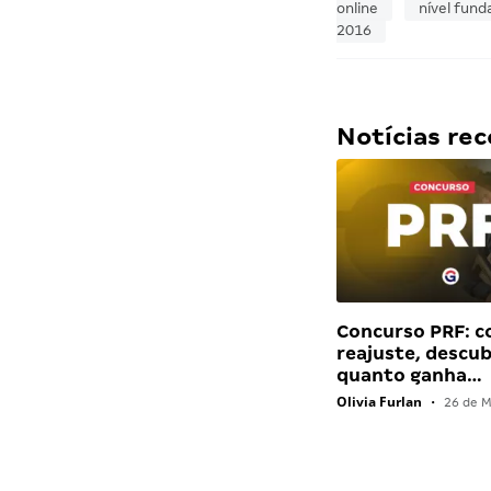
online
nível fun
2016
Notícias r
Concurso PRF: 
reajuste, descu
quanto ganha…
Olivia Furlan
•
26 de M