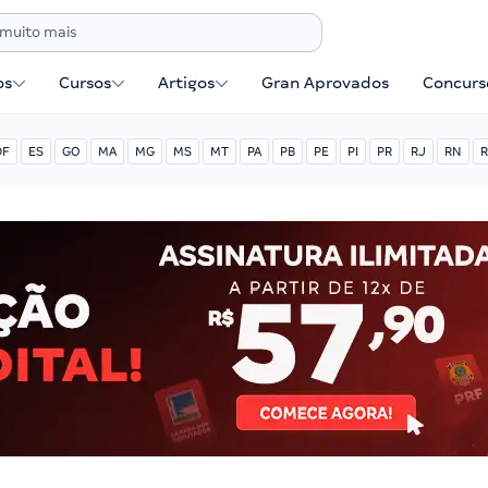
os
Cursos
Artigos
Gran Aprovados
Concurse
DF
ES
GO
MA
MG
MS
MT
PA
PB
PE
PI
PR
RJ
RN
R