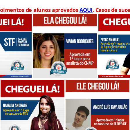
oimentos de alunos aprovados
AQUI
. Casos de suce