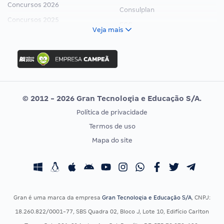
Concursos 2026
Consulplan
Concursos 2025
FCC
Veja mais
Concurso Nacional Unificado
FGV
Concurso Ibama
Idecan
Concurso MPU
Selecon
Editais publicados
Uniase
© 2012 - 2026 Gran Tecnologia e Educação S/A.
Vunesp
Política de privacidade
CONCURSOS POR PROFISSÃO
EXAME DE ORDEM
Termos de uso
Concursos Administrativos
OAB
Mapa do site
Concursos Educação
Prova OAB
Concursos Fiscais
Calendário OAB
Concursos Jurídicos
Questões OAB
Concursos Militares
Recursos OAB
Gran é uma marca da empresa
Gran Tecnologia e Educação S/A
, CNPJ:
Concursos Policiais
Exame de Ordem
18.260.822/0001-77, SBS Quadra 02, Bloco J, Lote 10, Edifício Carlton
Concursos Saúde