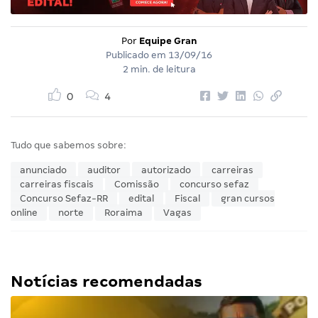
Por
Equipe Gran
Publicado em
13/09/16
2 min. de leitura
0
4
Tudo que sabemos sobre:
anunciado
auditor
autorizado
carreiras
carreiras fiscais
Comissão
concurso sefaz
Concurso Sefaz-RR
edital
Fiscal
gran cursos
online
norte
Roraima
Vagas
Notícias recomendadas