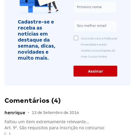
Cadastre-se e
receba as
notícias em
Concordo com a Política de
destaque da
Privacidade e aceito
semana, dicas,
receber comunicações do
novidades e
Gran Cursos Online.
muito mais.
Comentários (4)
henrique
•
13 de Setembro de 2016
Faltou um item extremamente relevante…
Art. 9º. São requisitos para inscrição no concurso:
(…)