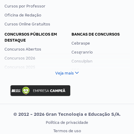
Cursos por Professor
Oficina de Redação
Cursos Online Gratuitos
CONCURSOS PÚBLICOS EM
BANCAS DE CONCURSOS
DESTAQUE
Cebraspe
Concursos Abertos
Cesgranrio
Concursos 2026
Consulplan
Concursos 2025
FCC
Veja mais
Concurso Nacional Unificado
FGV
Concurso Ibama
Idecan
Concurso MPU
Selecon
Editais publicados
Uniase
© 2012 - 2026 Gran Tecnologia e Educação S/A.
Vunesp
Política de privacidade
CONCURSOS POR PROFISSÃO
EXAME DE ORDEM
Termos de uso