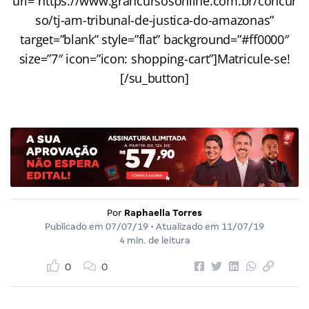
url=”https://www.grancursosonline.com.br/concur
so/tj-am-tribunal-de-justica-do-amazonas”
target=”blank” style=”flat” background=”#ff0000″
size=”7″ icon=”icon: shopping-cart”]Matricule-se!
[/su_button]
Por
Raphaella Torres
Publicado em
07/07/19
• Atualizado em
11/07/19
4 min. de leitura
0
0