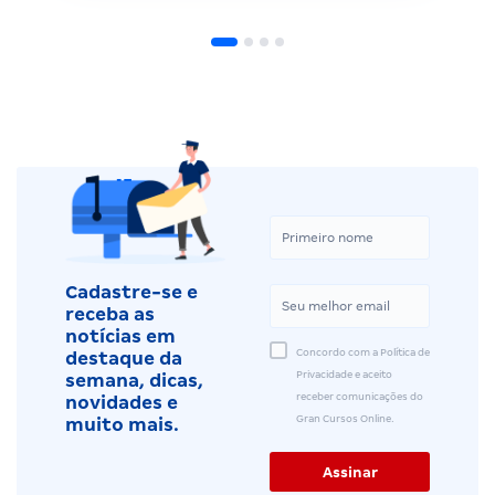
Cadastre-se e
receba as
notícias em
Concordo com a Política de
destaque da
Privacidade e aceito
semana, dicas,
receber comunicações do
novidades e
Gran Cursos Online.
muito mais.