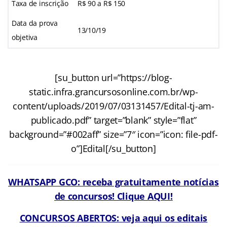
Taxa de inscrição
R$ 90 a R$ 150
Data da prova
13/10/19
objetiva
[su_button url=”https://blog-
static.infra.grancursosonline.com.br/wp-
content/uploads/2019/07/03131457/Edital-tj-am-
publicado.pdf” target=”blank” style=”flat”
background=”#002aff” size=”7″ icon=”icon: file-pdf-
o”]Edital[/su_button]
WHATSAPP GCO: receba gratuitamente notícias
de concursos! Clique AQUI!
CONCURSOS ABERTOS: veja aqui os editais