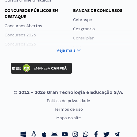
Cursos Online Gratuitos
CONCURSOS PÚBLICOS EM
BANCAS DE CONCURSOS
DESTAQUE
Cebraspe
Concursos Abertos
Cesgranrio
Concursos 2026
Consulplan
Concursos 2025
FCC
Veja mais
Concurso Nacional Unificado
FGV
Concurso Ibama
Idecan
Concurso MPU
Selecon
Editais publicados
Uniase
© 2012 - 2026 Gran Tecnologia e Educação S/A.
Vunesp
Política de privacidade
CONCURSOS POR PROFISSÃO
EXAME DE ORDEM
Termos de uso
Concursos Administrativos
OAB
Mapa do site
Concursos Educação
Prova OAB
Concursos Fiscais
Calendário OAB