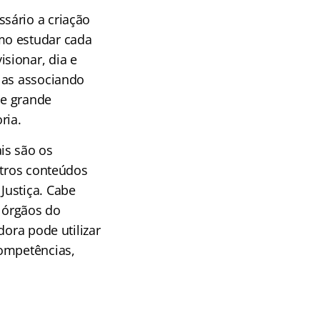
sário a criação
mo estudar cada
sionar, dia e
 as associando
de grande
ria.
is são os
utros conteúdos
Justiça. Cabe
 órgãos do
dora pode utilizar
competências,