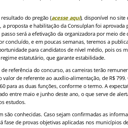
resultado do pregão (
acesse aqui
), disponível no sit
 a proposta e habilitação da Consulplan foi aprovada p
 passo será a efetivação da organizadora por meio de 
or concluído, e em poucas semanas, teremos a publicaç
ortunidade para candidatos de nível médio, pois os 
regime estatutário, que garante estabilidade.
o
de referência do concurso,
as carreiras terão remuner
o valor de referente ao auxílio-alimentação, de R$
799. 
60 para as duas funções, conforme o termo.
A expectat
cado entre maio e junho deste ano, o que serve de alert
os estudos.
m são conhecidas. Caso sejam confirmadas as inform
rá fase de provas objetivas aplicadas nos municípios d