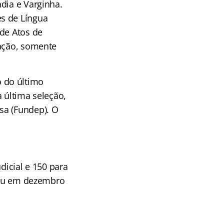
dia e Varginha.
s de Língua
 de Atos de
tação, somente
 do último
 última seleção,
sa (Fundep). O
udicial e 150 para
inou em dezembro