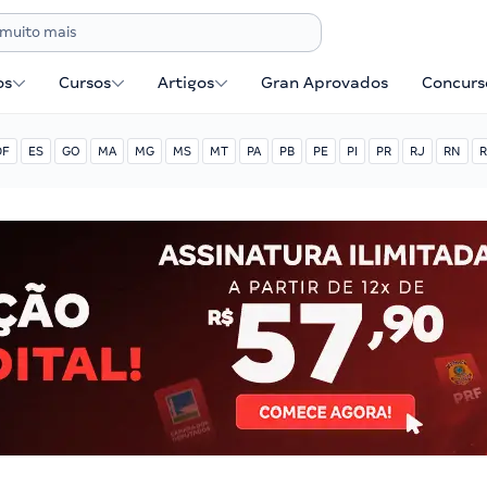
os
Cursos
Artigos
Gran Aprovados
Concurse
DF
ES
GO
MA
MG
MS
MT
PA
PB
PE
PI
PR
RJ
RN
R