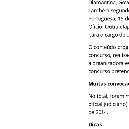
Diamantina, Gove
Também segundo o
Portuguesa, 15 d
Ofício. Outra et
para o cargo de of
O conteúdo prog
concurso, realiza
a organizadora e
concurso pretend
Muitas convoca
No total, foram m
oficial judiciár
de 2014.
Dicas