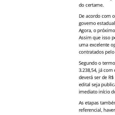
do certame.
De acordo com o 
governo estadual,
Agora, o próximo
Assim que isso p
uma excelente op
contratados pelo 
Segundo o term
3
.238,54, já com 
deverá ser de R$
edital seja publi
imediato início d
As etapas també
referencial, have