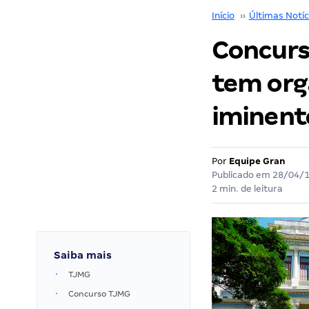
Início
››
Últimas Notíc
Concurs
tem orga
iminente
Por
Equipe Gran
Publicado em
28/04/
2 min. de leitura
Saiba mais
TJMG
Concurso TJMG