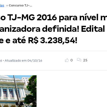
ias
››
Concurso TJ-MG 2016 para nível médio já tem organizadora definida! Edital iminente e até R$ 3.238,54!
o TJ-MG 2016 para nível m
nizadora definida! Edital
 e até R$ 3.238,54!
0
25
16
• Atualizado em
04/10/16