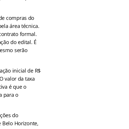
e de compras do
ela área técnica.
contrato formal.
ão do edital. É
mesmo serão
ação inicial de R$
O valor da taxa
iva é que o
a para o
ações do
e Belo Horizonte,