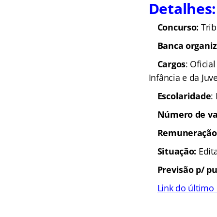
Detalhes:
Concurso:
Tri
Banca organi
Cargos
: Oficia
Infância e da Juv
Escolaridade
:
Número de va
Remuneração
Situação:
Edit
Previsão p/ pu
Link do último 