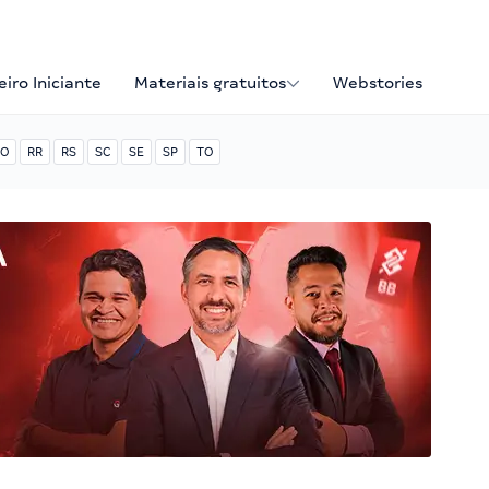
iro Iniciante
Materiais gratuitos
Webstories
O
RR
RS
SC
SE
SP
TO