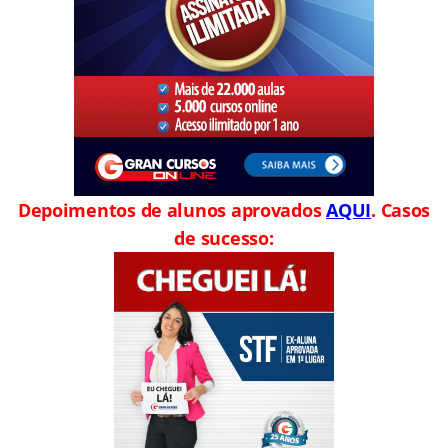
Depoimentos de alunos aprovados
AQUI
. Casos
de sucesso: