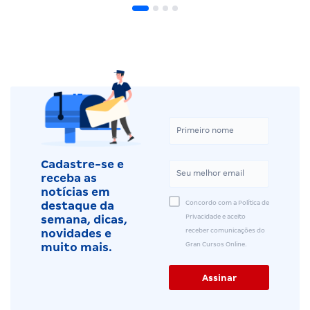
Cadastre-se e
receba as
notícias em
Concordo com a Política de
destaque da
Privacidade e aceito
semana, dicas,
receber comunicações do
novidades e
Gran Cursos Online.
muito mais.