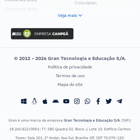
Consulplan
Concursos 2025
FCC
Veja mais
Concurso Nacional Unificado
FGV
Concurso Ibama
Idecan
Concurso MPU
Selecon
Editais publicados
Uniase
© 2012 - 2026 Gran Tecnologia e Educação S/A.
Vunesp
Política de privacidade
CONCURSOS POR PROFISSÃO
EXAME DE ORDEM
Termos de uso
Concursos Administrativos
OAB
Mapa do site
Concursos Educação
Prova OAB
Concursos Fiscais
Calendário OAB
Concursos Jurídicos
Questões OAB
Concursos Militares
Recursos OAB
Gran é uma marca da empresa
Gran Tecnologia e Educação S/A
, CNPJ:
Concursos Policiais
Exame de Ordem
18.260.822/0001-77, SBS Quadra 02, Bloco J, Lote 10, Edifício Carlton
Concursos Saúde
Tower, Sala 201, 2º Andar, Asa Sul, Brasília-DF, CEP 70.070-120.