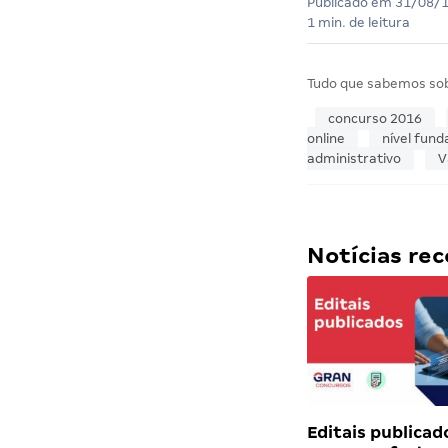
Publicado em
31/08/
1 min. de leitura
Tudo que sabemos so
concurso 2016
online
nível fun
administrativo
V
Notícias r
Editais publicad