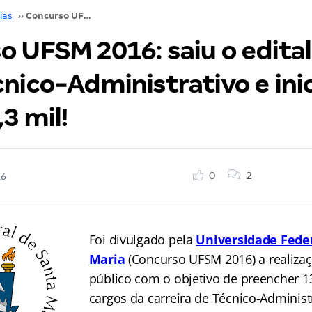
ias
››
Concurso UFSM 2016: saiu o edital! Vagas para Técnico-Administrativo e inicial de até R$ 4,3 mil!
o UFSM 2016: saiu o edital
nico-Administrativo e inic
,3 mil!
0
2
16
Foi divulgado pela
Universidade Fede
Mar
i
a
(Concurso UFSM 2016) a realiza
público com o objetivo de preencher 
cargos da carreira de Técnico-Adminis