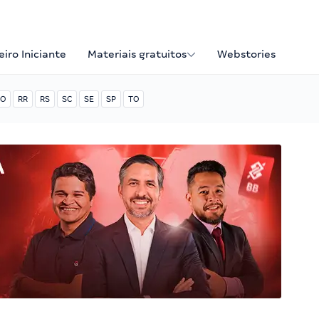
iro Iniciante
Materiais gratuitos
Webstories
O
RR
RS
SC
SE
SP
TO