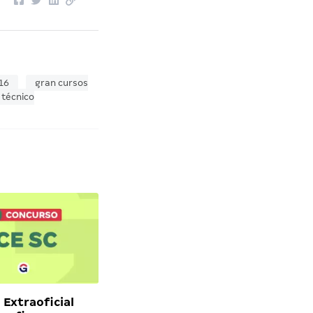
16
gran cursos
técnico
 Extraoficial