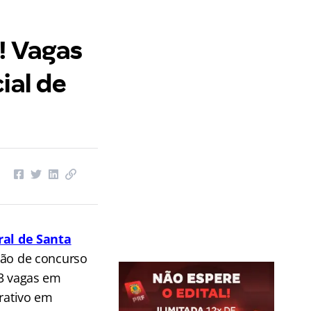
! Vagas
ial de
ral de Santa
ção de concurso
13 vagas em
trativo em