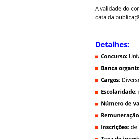
A validade do con
data da publicaç
Detalhes:
Concurso:
Uni
Banca organi
Cargos
: Divers
Escolaridade
:
Número de va
Remuneração
Inscrições
: de
Taxa de inscr