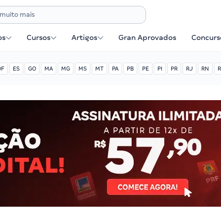
os
Cursos
Artigos
Gran Aprovados
Concurse
DF
ES
GO
MA
MG
MS
MT
PA
PB
PE
PI
PR
RJ
RN
R