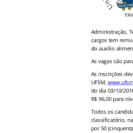
Administração, T
cargos tem remune
do auxílio alimen
As vagas são par
As inscrições de
UFSM,
www.ufsm
do dia 03/10/201
R$ 96,00 para nív
Todos os candida
classificatório,
por 50 (cinquenta