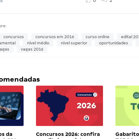
0
2
16
bre:
concursos
concursos em 2016
curso online
edital 20
damental
nível médio
nível superior
oportunidades
agas
vagas 2016
ecomendadas
os da
Concursos 2026: confira
Gabarito