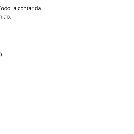
íodo, a contar da
nião.
)