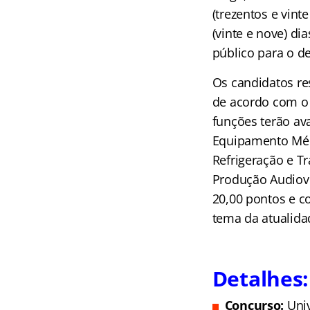
(trezentos e vint
(vinte e nove) di
público para o de
Os candidatos re
de acordo com o 
funções terão av
Equipamento Médi
Refrigeração e T
Produção Audiovi
20,00 pontos e co
tema da atualida
Detalhes:
Concurso:
Uni