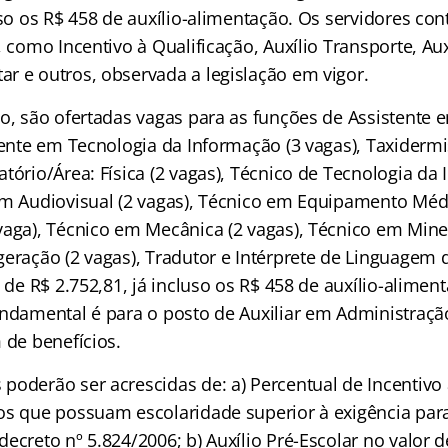
uso os R$ 458 de auxílio-alimentação. Os servidores co
 como Incentivo à Qualificação, Auxílio Transporte, Aux
r e outros, observada a legislação em vigor.
io, são ofertadas vagas para as funções de Assistente
tente em Tecnologia da Informação (3 vagas), Taxidermis
tório/Área: Física (2 vagas), Técnico de Tecnologia da
em Audiovisual (2 vagas), Técnico em Equipamento Méd
vaga), Técnico em Mecânica (2 vagas), Técnico em Miner
eração (2 vagas), Tradutor e Intérprete de Linguagem d
l de R$ 2.752,81, já incluso os R$ 458 de auxílio-aliment
undamental é para o posto de Auxiliar em Administração
 de benefícios.
poderão ser acrescidas de: a) Percentual de Incentivo 
os que possuam escolaridade superior à exigência pa
ecreto nº 5.824/2006; b) Auxílio Pré-Escolar no valor 