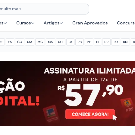
os
Cursos
Artigos
Gran Aprovados
Concurse
DF
ES
GO
MA
MG
MS
MT
PA
PB
PE
PI
PR
RJ
RN
R