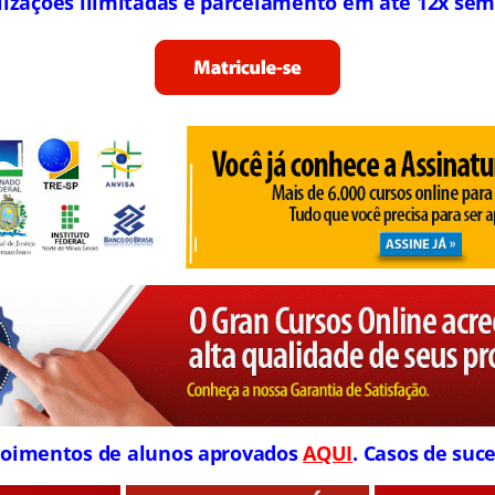
lizações ilimitadas e parcelamento em até 12x sem
oimentos de alunos aprovados
AQUI
. Casos de suce