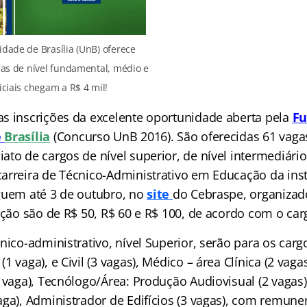
dade de Brasília (UnB) oferece
ras de nível fundamental, médio e
iciais chegam a R$ 4 mil!
s inscrições da excelente oportunidade aberta pela
Fu
e
Brasília
(Concurso UnB 2016). São oferecidas 61 vaga
to de cargos de nível superior, de nível intermediário
arreira de Técnico-Administrativo em Educação da inst
guem até 3 de outubro, no
site
do Cebraspe, organizad
ição são de R$ 50, R$ 60 e R$ 100, de acordo com o car
nico-administrativo, nível Superior, serão para os car
1 vaga), e Civil (3 vagas), Médico – área Clínica (2 vag
 vaga), Tecnólogo/Área: Produção Audiovisual (2 vagas
aga), Administrador de Edifícios (3 vagas), com remune