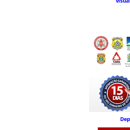
visua
Dep