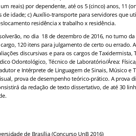
e um reais) por dependente, até os 5 (cinco) anos, 11 (
as de idade; c) Auxílio-transporte para servidores que ut
slocamento residência x trabalho x residência.
solverão, no dia 18 de dezembro de 2016, no turno da
cargo, 120 itens para julgamento de certo ou errado. 
aliações discursivas e para os cargos de Taxidermista,
co Odontológico, Técnico de Laboratório/Área: Física
radutor e Intérprete de Linguagem de Sinais, Músico e 
sual, prova de desempenho teórico-prático. A prova di
nsistirá da redação de texto dissertativo, de até 30 linh
de.
versidade de Brasília (Concurso UnB 2016)