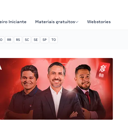
iro Iniciante
Materiais gratuitos
Webstories
O
RR
RS
SC
SE
SP
TO