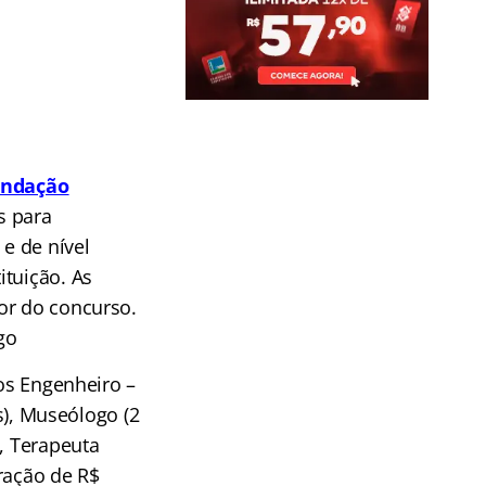
ndação
s para
 e de nível
ituição. As
or do concurso.
go
gos Engenheiro –
as), Museólogo (2
), Terapeuta
ração de R$