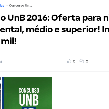
ias
››
Concurso UnB 2016: Oferta para nível fundamental, médio e superior! Inicial de até R$ 4 mil!
o UnB 2016: Oferta para n
tal, médio e superior! Ini
 mil!
0
0
16