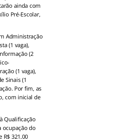
ntarão ainda com
ílio Pré-Escolar,
 em Administração
ta (1 vaga),
 Informação (2
ico-
ação (1 vaga),
e Sinais (1
ação. Por fim, as
, com inicial de
à Qualificação
ra ocupação do
de R$ 321,00