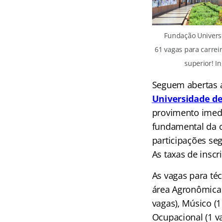
Fundação Universi
61 vagas para carrei
superior! In
Seguem abertas a
Universidade d
provimento imedia
fundamental da c
participações se
As taxas de inscr
As vagas para téc
área Agronômica (
vagas), Músico (1
Ocupacional (1 v