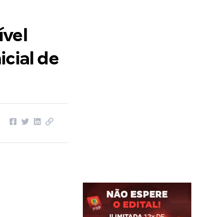
ível
cial de