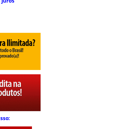
 juros
sso: