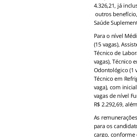
4.326,21, já incl
outros benefício,
Saúde Suplementa
Para o nível Méd
(15 vagas), Assis
Técnico de Labora
vagas), Técnico 
Odontológico (1 
Técnico em Refrig
vaga), com inicia
vagas de nível F
R$ 2.292,69, além
As remunerações 
para os candidat
cargo, conforme d