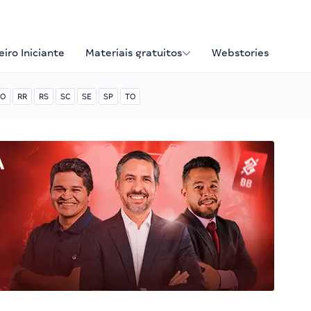
iro Iniciante
Materiais gratuitos
Webstories
O
RR
RS
SC
SE
SP
TO