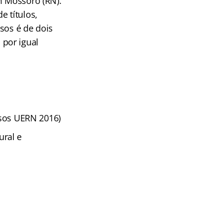
m Mossoró (RN).
e títulos,
sos é de dois
por igual
sos
UERN 2016)
ural e