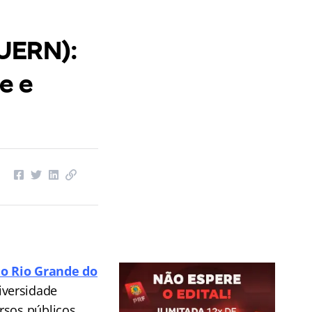
UERN):
e e
do Rio Grande do
iversidade
ursos públicos