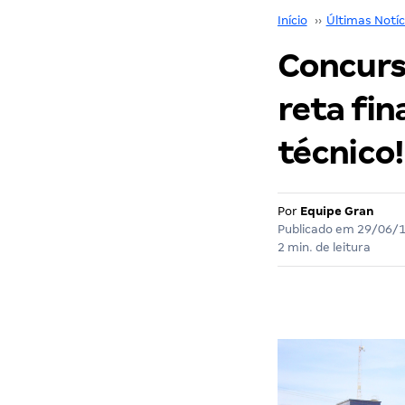
Início
››
Últimas Notíc
Concurs
reta fin
técnico!
Por
Equipe Gran
Publicado em
29/06/
2 min. de leitura