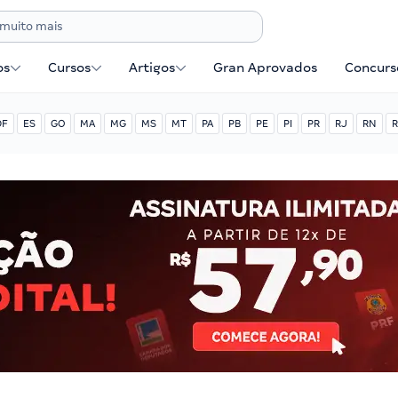
os
Cursos
Artigos
Gran Aprovados
Concurse
DF
ES
GO
MA
MG
MS
MT
PA
PB
PE
PI
PR
RJ
RN
R