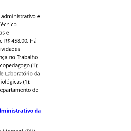
 administrativo e
Técnico
as e
e R$ 458,00. Há
tividades
rança no Trabalho
Psicopedagogo (1);
de Laboratório da
ológicas (1);
 Departamento de
dministrativo da