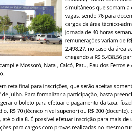
simultâneos que somam a o
vagas, sendo 76 para docen
cargos da área técnico-admi
jornada de 40 horas semana
remunerações variam de R$
2.498,27, no caso da área a
chegando a R$ 5.438,56 par
 campi e Mossoró, Natal, Caicó, Patu, Pau dos Ferros e
o.
em reta final para inscrições, que serão aceitas somen
 7 de julho. Para formalizar a participação, basta preen
, gerar o boleto para efetuar o pagamento da taxa, fixa
dio, R$ 70 (técnico nível superior) ou R$ 200 (docente)
 até o dia 8. É possível efetuar inscrição para mais de
ições para cargos com provas realizadas no mesmo tur