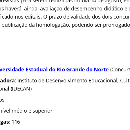
previstas para serem realizadas no dia 14 de agosto, e
s haverá, ainda, avaliação de desempenho didático e d
icado nos editais. O prazo de validade dos dois concur
 publicação da homologação, podendo ser prorrogado 
versidade Estadual do Rio Grande do Norte
(Concur
zadora
: Instituto de Desenvolvimento Educacional, Cult
ional (IDECAN)
os
 nível médio e superior
gas:
116