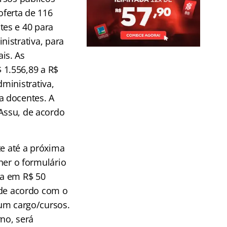
ferta de 116
tes e 40 para
nistrativa, para
is. As
 1.556,89 a R$
dministrativa,
a docentes. A
 Assu, de acordo
te até a próxima
cher o formulário
da em R$ 50
, de acordo com o
 um cargo/cursos.
no, será