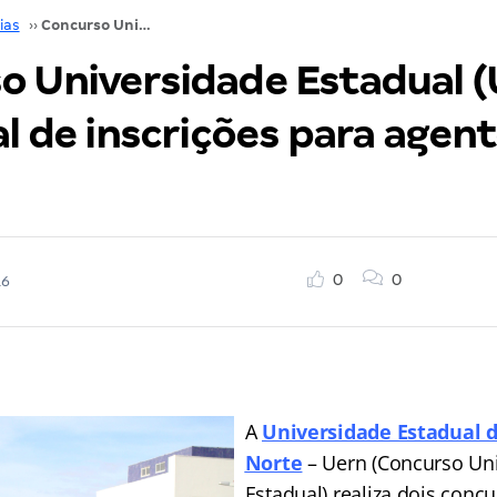
ias
››
Concurso Universidade Estadual (UERN): reta final de inscrições para agente e técnico!
o Universidade Estadual (
al de inscrições para agent
0
0
16
A
Universidade Estadual 
Norte
– Uern (Concurso Un
Estadual) realiza dois conc