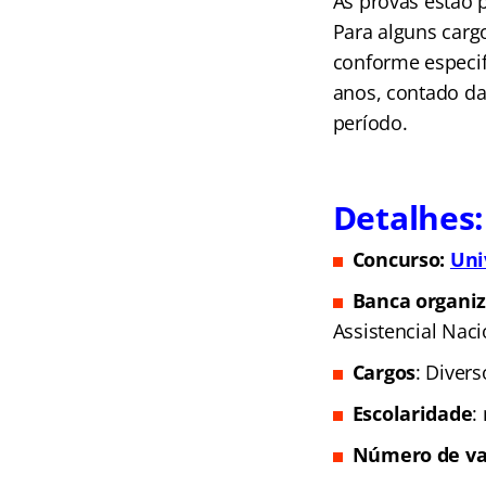
As provas estão 
Para alguns cargo
conforme especif
anos, contado da
período.
Detalhes:
Concurso:
Uni
Banca organi
Assistencial Nac
Cargos
: Divers
Escolaridade
:
Número de va