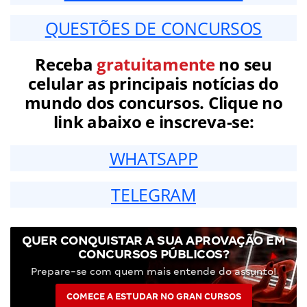
QUESTÕES DE CONCURSOS
Receba
gratuitamente
no seu
celular as principais notícias do
mundo dos concursos. Clique no
link abaixo e inscreva-se:
WHATSAPP
TELEGRAM
QUER CONQUISTAR A SUA APROVAÇÃO EM
CONCURSOS PÚBLICOS?
Prepare-se com quem mais entende do assunto!
COMECE A ESTUDAR NO GRAN CURSOS