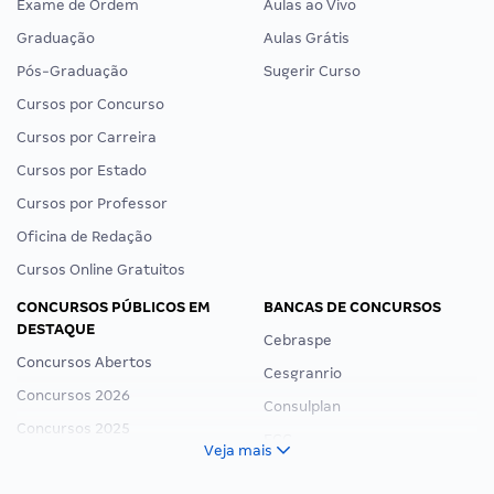
Exame de Ordem
Aulas ao Vivo
Graduação
Aulas Grátis
Pós-Graduação
Sugerir Curso
Cursos por Concurso
Cursos por Carreira
Cursos por Estado
Cursos por Professor
Oficina de Redação
Cursos Online Gratuitos
CONCURSOS PÚBLICOS EM
BANCAS DE CONCURSOS
DESTAQUE
Cebraspe
Concursos Abertos
Cesgranrio
Concursos 2026
Consulplan
Concursos 2025
FCC
Veja mais
Concurso Nacional Unificado
FGV