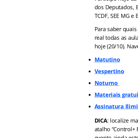
dos Deputados, E
TCDF, SEE MG e 
Para saber quais
real todas as au
hoje (20/10). Na
Matutino
Vespertino
Noturno
Materiais gratu
Assinatura Ilimi
DICA
: localize m
atalho “Control+
evento ainda est