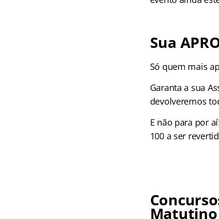
Sua APRO
Só quem mais apr
Garanta a sua As
devolveremos tod
E não para por a
100 a ser revert
Concursos
Matutino