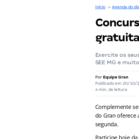
Início
››
Agenda do di
Concurs
gratuita
Exercite os se
SEE MG e muito
Por
Equipe Gran
Publicado em
20/10/
4 min. de leitura
Complemente seu
do Gran
oferece 
segunda.
Participe hoje d