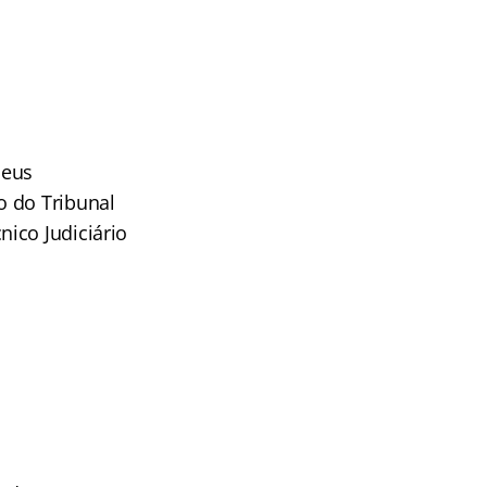
seus
o do Tribunal
ico Judiciário