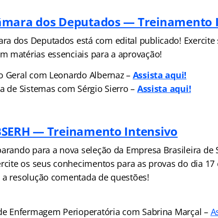
âmara dos Deputados — Treinamento 
a dos Deputados está com edital publicado! Exercite
 matérias essenciais para a aprovação!
o Geral com Leonardo Albernaz –
Assista aq
ui!
ra de Sistemas com Sérgio Sierro –
Assista
aqui!
BSERH — Treinamento In
tensivo
parando para a nova seleção da Empresa Brasileira de 
ercite os seus conhecimentos para as provas do dia 1
 a resolução comentada de questões!
 de Enfermagem Perioperatória com Sabrina Marçal –
A