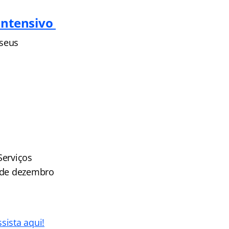
Intensivo
 seus
Serviços
7 de dezembro
ssista aq
ui!