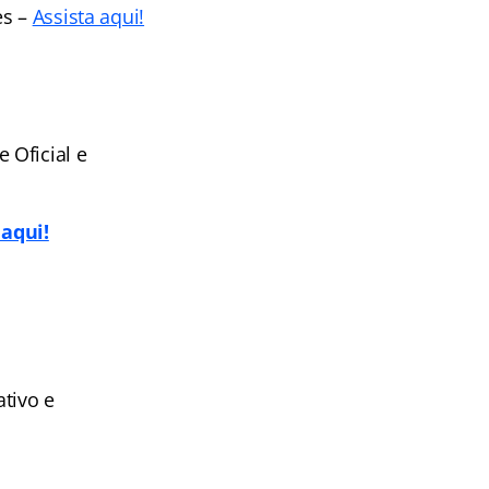
es –
Assista aqui!
 Oficial e
 aqui!
tivo e