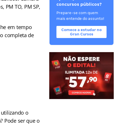
concursos públicos?
s, PM TO, PM SP,
Prepare-se com quem
mais entende do assunto!
he em tempo
Comece a estudar no
ção completa de
Gran Cursos
utilizando o
a? Pode ser que o