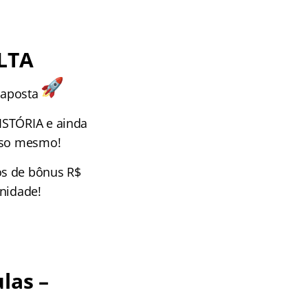
LTA
 aposta
ISTÓRIA e ainda
Isso mesmo!
os de bônus R$
unidade!
las –