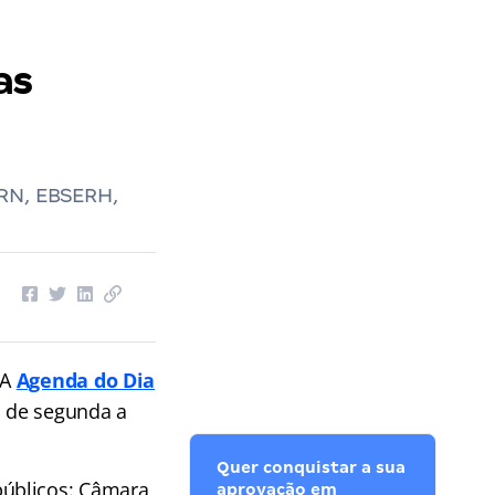
as
 RN, EBSERH,
 A
Agenda do Dia
, de segunda a
Quer conquistar a sua
públicos: Câmara
aprovação em