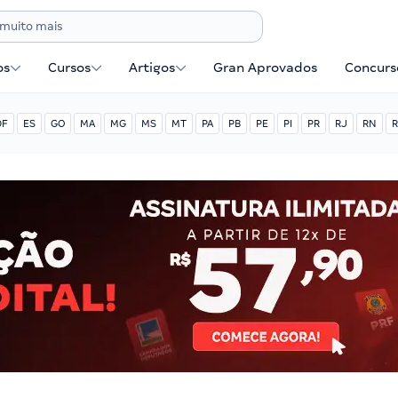
os
Cursos
Artigos
Gran Aprovados
Concurse
DF
ES
GO
MA
MG
MS
MT
PA
PB
PE
PI
PR
RJ
RN
R