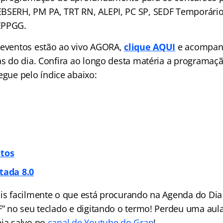
BSERH, PM PA, TRT RN, ALEPI, PC SP, SEDF Temporário
EPPGG.
 eventos estão ao vivo AGORA,
clique AQUI
e acompan
las do dia. Confira ao longo desta matéria a programa
vegue pelo
índice
abaixo:
itos
tada 8.0
ais facilmente o que está procurando na Agenda do Dia 
 F” no seu teclado e digitando o termo! Perdeu uma aul
eja salvo no
canal de Youtube do Gran
!