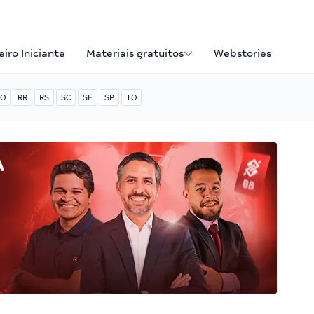
iro Iniciante
Materiais gratuitos
Webstories
O
RR
RS
SC
SE
SP
TO