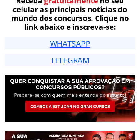
Receba
gratuitamente
no seu
celular as principais notícias do
mundo dos concursos. Clique no
link abaixo e inscreva-se:
WHATSAPP
TELEGRAM
QUER CONQUISTAR A SUA APROVAÇÃO EM
CONCURSOS PÚBLICOS?
Prepare-se com quem mais entende do assunto!
COMECE A ESTUDAR NO GRAN CURSOS