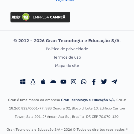
Concurso Nacional Unificado
FGV
Concurso Ibama
Idecan
Concurso MPU
Selecon
Editais publicados
Uniase
© 2012 - 2026 Gran Tecnologia e Educação S/A.
Vunesp
Política de privacidade
CONCURSOS POR PROFISSÃO
EXAME DE ORDEM
Termos de uso
Concursos Administrativos
OAB
Mapa do site
Concursos Educação
Prova OAB
Concursos Fiscais
Calendário OAB
Concursos Jurídicos
Questões OAB
Concursos Militares
Recursos OAB
Gran é uma marca da empresa
Gran Tecnologia e Educação S/A
, CNPJ:
Concursos Policiais
Exame de Ordem
18.260.822/0001-77, SBS Quadra 02, Bloco J, Lote 10, Edifício Carlton
Concursos Saúde
Tower, Sala 201, 2º Andar, Asa Sul, Brasília-DF, CEP 70.070-120.
Concursos Tribunais
Gran Tecnologia e Educação S/A - 2026 © Todos os direitos reservados ®
Residência Multiprofissional