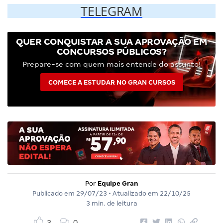
TELEGRAM
QUER CONQUISTAR A SUA APROVAÇÃO EM
CONCURSOS PÚBLICOS?
Prepare-se com quem mais entende do assunto!
COMECE A ESTUDAR NO GRAN CURSOS
Por
Equipe Gran
Publicado em
29/07/23
• Atualizado em
22/10/25
3 min. de leitura
3
0