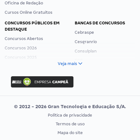
Oficina de Redação
Cursos Online Gratuitos
CONCURSOS PÚBLICOS EM
BANCAS DE CONCURSOS
DESTAQUE
Cebraspe
Concursos Abertos
Cesgranrio
Concursos 2026
Consulplan
Concursos 2025
FCC
Veja mais
Concurso Nacional Unificado
FGV
Concurso Ibama
Idecan
Concurso MPU
Selecon
Editais publicados
Uniase
© 2012 - 2026 Gran Tecnologia e Educação S/A.
Vunesp
Política de privacidade
CONCURSOS POR PROFISSÃO
EXAME DE ORDEM
Termos de uso
Concursos Administrativos
OAB
Mapa do site
Concursos Educação
Prova OAB