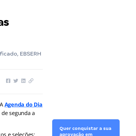
as
ficado, EBSERH
 A
Agenda do Dia
, de segunda a
Quer conquistar a sua
os e seleções:
aprovação em