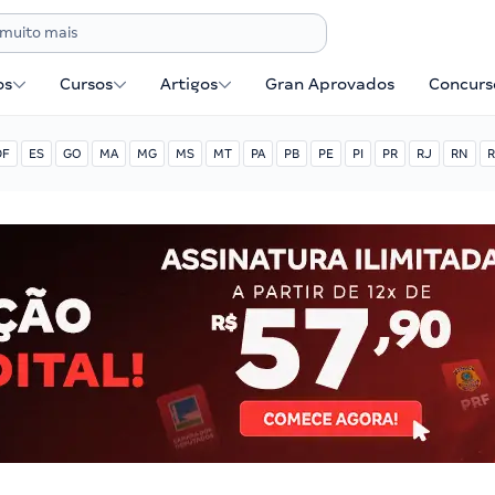
os
Cursos
Artigos
Gran Aprovados
Concurse
DF
ES
GO
MA
MG
MS
MT
PA
PB
PE
PI
PR
RJ
RN
R