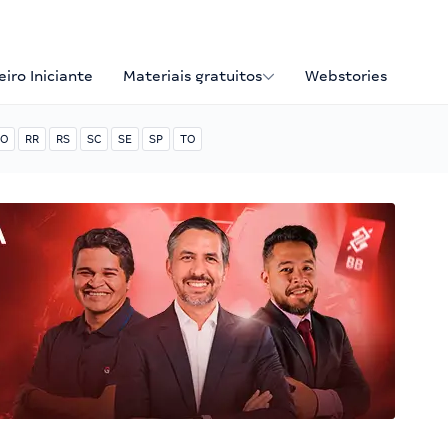
iro Iniciante
Materiais gratuitos
Webstories
O
RR
RS
SC
SE
SP
TO