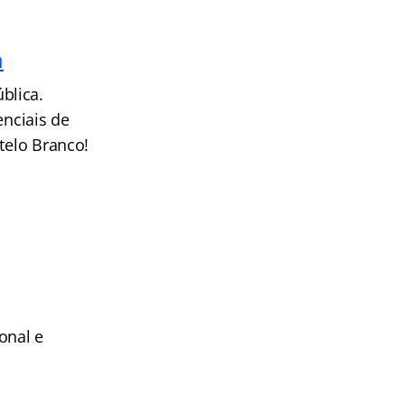
a
blica.
nciais de
telo Branco!
onal e