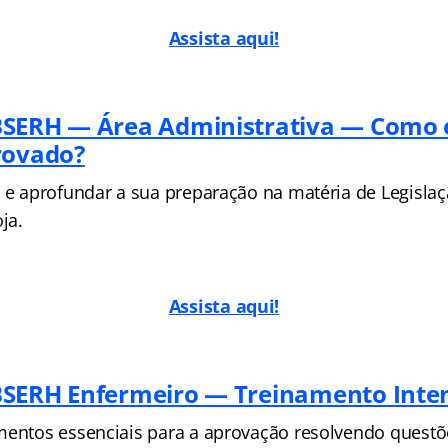
Assista aqu
i!
BSERH — Área Administrativa — Como 
rovado?
r e aprofundar a sua preparação na matéria de Legisl
ja.
Assista
aqui!
SERH Enfermeiro — Treinamento Inte
mentos essenciais para a aprovação resolvendo questõ