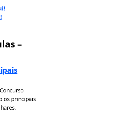
u
i!
!
las –
ipais
o Concurso
o os principais
nhares.