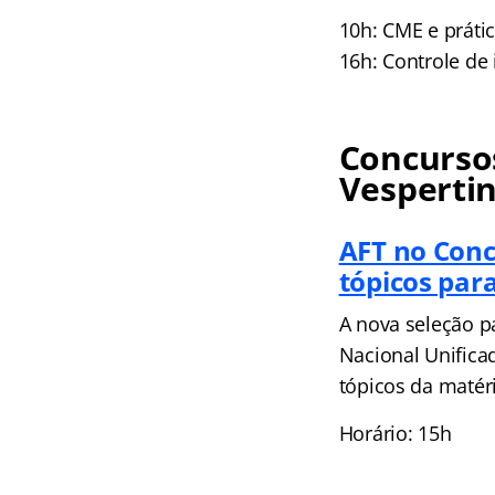
10h: CME e práti
16h: Controle de
Concursos
Vesperti
AFT no Conc
tópicos par
A nova seleção p
Nacional Unificad
tópicos da matér
Horário: 15h