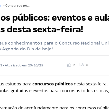
a
››
Concursos públicos: eventos e aulas gratuitas desta sexta-feira!
os públicos: eventos e aul
s desta sexta-feira!
eus conhecimentos para o Concurso Nacional Uni
a Agenda do Dia de hoje!
2
0
23
• Atualizado em
20/10/25
s estudos para
concursos públicos
nesta sexta-feira.
aulas gratuitas e eventos para concursos
todos os dias
gramação de aprofundamento para os concursos públic