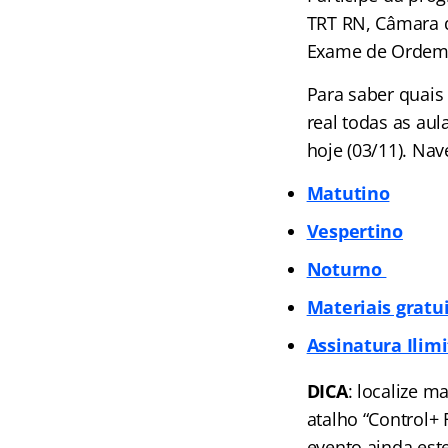
TRT RN, Câmara d
Exame de Ordem,
Para saber quais
real todas as au
hoje (03/11). Na
Matutino
Vespertino
Noturno
Materiais gratu
Assinatura Ilimi
DICA
: localize m
atalho “Control+
evento ainda est