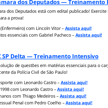
âmara dos Deputados — Treinamento 
a dos Deputados está com edital publicado! Exercite
ara a prova!
a (Enfermeiro) com Lincoln Vitor –
Assista aqui!
tos essenciais com Gabriel Pacheco –
Assista aqu
i!
 SP Delta — Treinamento Intensivo
lução de questões em matérias essenciais para o ca
cente da Polícia Civil de São Paulo!
 Esporte com Leonardo Castro –
Assista aqui!
3/1998 com Leonardo Castro –
Assista aqui
!
umanos com Thiago Medeiros –
Assista aqu
i!
cessual Penal com Pedro Coelho –
Assista aqui!