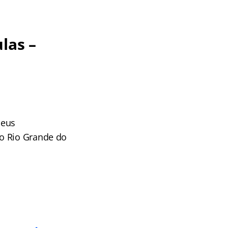
las –
seus
do Rio Grande do