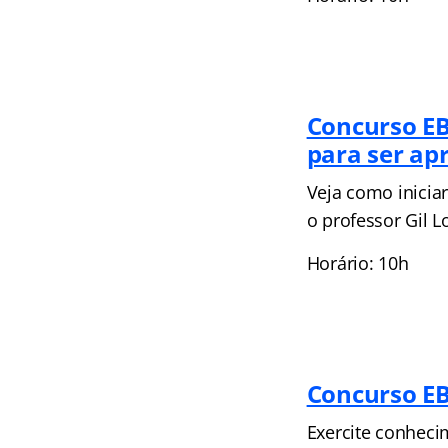
Concurso E
para ser ap
Veja como inicia
o professor Gil Lo
Horário: 10h
Concurso EB
Exercite conheci