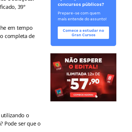
concursos públicos?
icado, 39°
Prepare-se com quem
mais entende do assunto!
he em tempo
Comece a estudar no
ção completa de
Gran Cursos
utilizando o
a? Pode ser que o