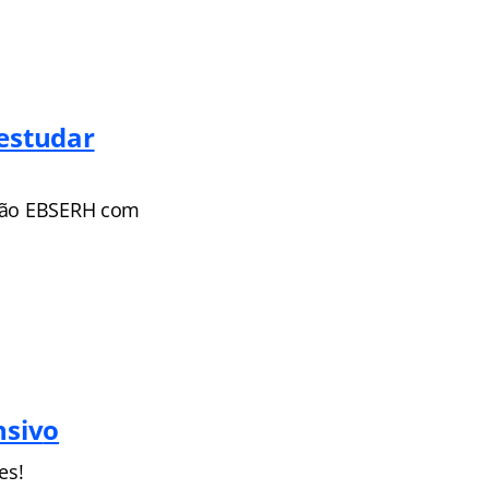
estudar
ação EBSERH com
nsiv
o
es!