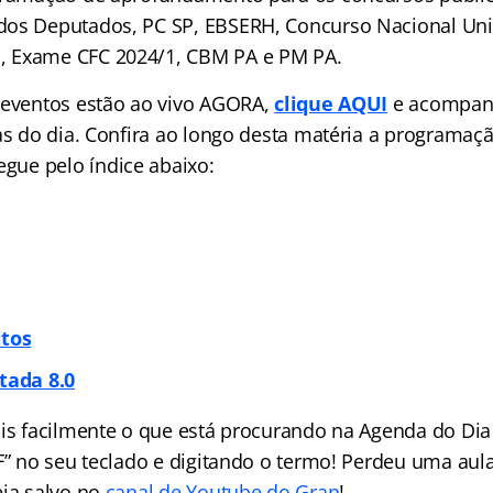
os Deputados, PC SP, EBSERH, Concurso Nacional Unif
 Exame CFC 2024/1, CBM PA e PM PA.
 eventos estão ao vivo AGORA,
clique AQUI
e acompan
las do dia. Confira ao longo desta matéria a programa
vegue pelo
índice
abaixo:
itos
tada 8.0
ais facilmente o que está procurando na Agenda do Dia 
 F” no seu teclado e digitando o termo! Perdeu uma aul
eja salvo no
canal de Youtube do Gran
!