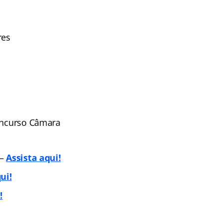
res
Concurso Câmara
 –
Assista aqui!
ui!
!