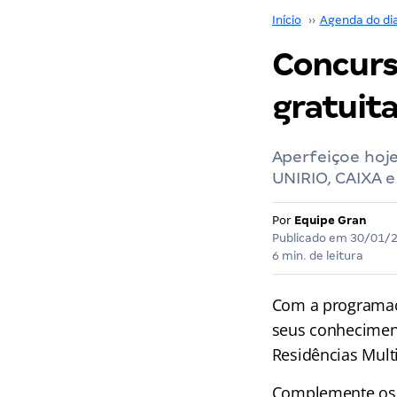
Início
››
Agenda do di
Concurs
gratuit
Aperfeiçoe hoje
UNIRIO, CAIXA e
Por
Equipe Gran
Publicado em
30/01/
6 min. de leitura
Com a programa
seus conhecimen
Residências Mult
Complemente os s