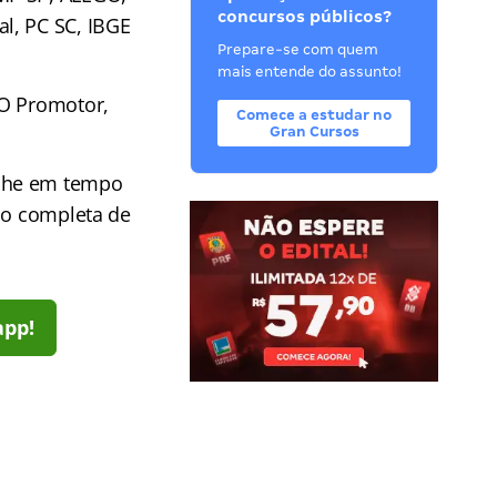
concursos públicos?
l, PC SC, IBGE
Prepare-se com quem
mais entende do assunto!
GO Promotor,
Comece a estudar no
Gran Cursos
he em tempo
ção completa de
app!