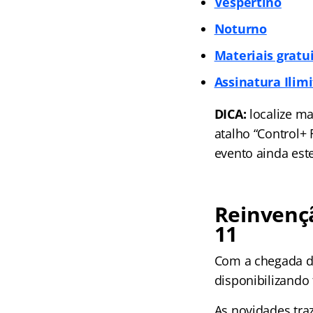
Vespertino
Noturno
Materiais gratu
Assinatura Ilim
DICA:
localize ma
atalho “Control+
evento ainda est
Reinvençã
11
Com a chegada do
disponibilizando
As novidades tra