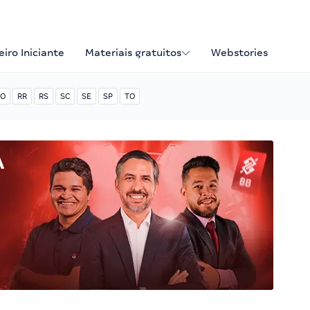
iro Iniciante
Materiais gratuitos
Webstories
O
RR
RS
SC
SE
SP
TO