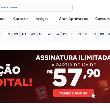
os
Cursos
Artigos
Gran Aprovados
Concurse
DF
ES
GO
MA
MG
MS
MT
PA
PB
PE
PI
PR
RJ
RN
R