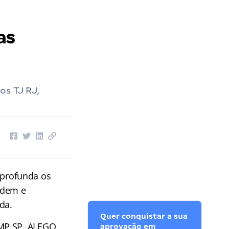
as
os TJ RJ,
profunda os
rdem e
da.
Quer conquistar a sua
MP SP, ALEGO,
aprovação em