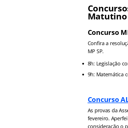
Concursos
Matutino
Concurso M
Confira a resolu
MP SP.
8h: Legislação c
9h: Matemática c
Concurso A
As provas da Ass
fevereiro. Aperf
consideração o p