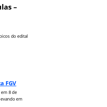
las –
icos do edital
ca FGV
s em 8 de
, levando em