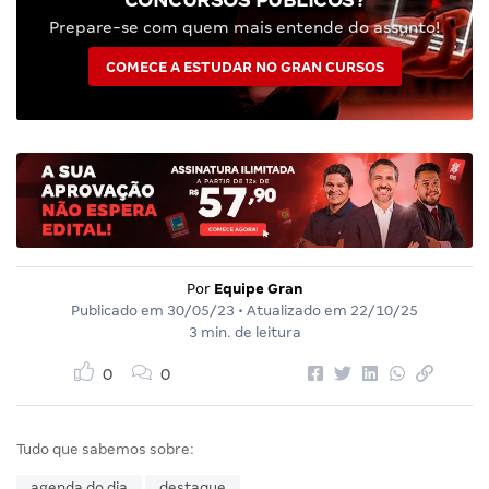
Prepare-se com quem mais entende do assunto!
COMECE A ESTUDAR NO GRAN CURSOS
Por
Equipe Gran
Publicado em
30/05/23
• Atualizado em
22/10/25
3 min. de leitura
0
0
Tudo que sabemos sobre:
agenda do dia
destaque