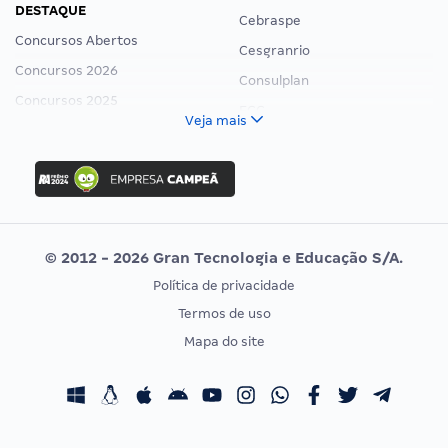
DESTAQUE
Cebraspe
Concursos Abertos
Cesgranrio
Concursos 2026
Consulplan
Concursos 2025
FCC
Veja mais
Concurso Nacional Unificado
FGV
Concurso Ibama
Idecan
Concurso MPU
Selecon
Editais publicados
Uniase
© 2012 - 2026 Gran Tecnologia e Educação S/A.
Vunesp
Política de privacidade
CONCURSOS POR PROFISSÃO
EXAME DE ORDEM
Termos de uso
Concursos Administrativos
OAB
Mapa do site
Concursos Educação
Prova OAB
Concursos Fiscais
Calendário OAB
Concursos Jurídicos
Questões OAB
Concursos Militares
Recursos OAB