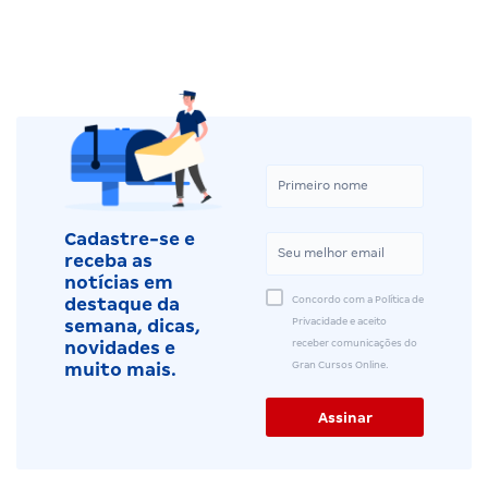
Cadastre-se e
receba as
notícias em
Concordo com a Política de
destaque da
Privacidade e aceito
semana, dicas,
receber comunicações do
novidades e
Gran Cursos Online.
muito mais.