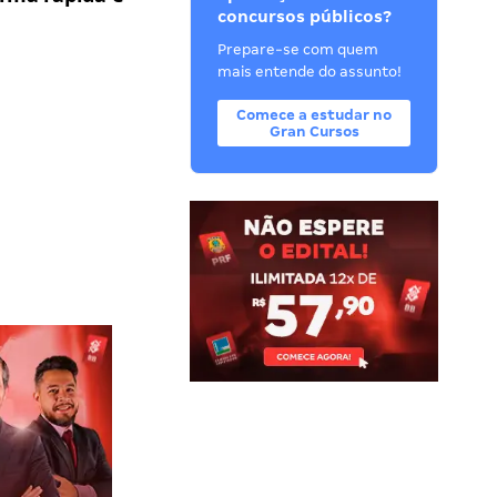
concursos públicos?
Prepare-se com quem
mais entende do assunto!
Comece a estudar no
Gran Cursos