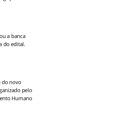
zou a banca
do edital.
a do novo
rganizado pelo
imento Humano