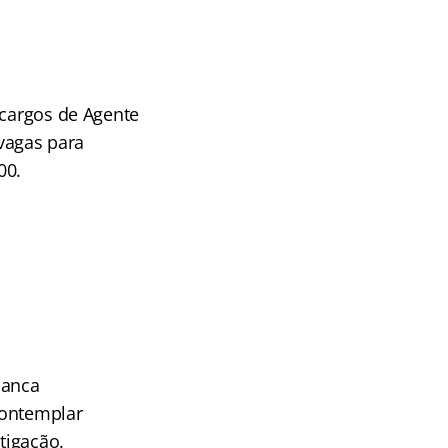
 cargos de Agente
vagas para
00.
banca
contemplar
tigação.