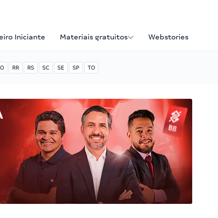
iro Iniciante
Materiais gratuitos
Webstories
O
RR
RS
SC
SE
SP
TO