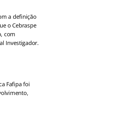
om a definição
que o Cebraspe
o, com
al Investigador.
 Fafipa foi
volvimento,