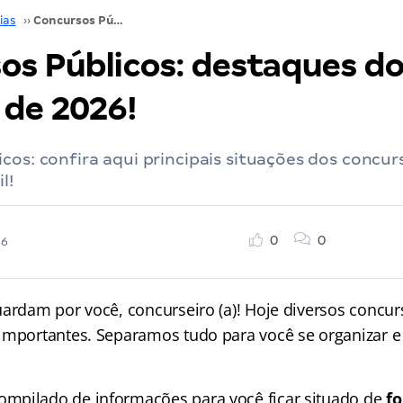
ias
››
Concursos Públicos: destaques do dia 14 de maio de 2026!
os Públicos: destaques do
 de 2026!
cos: confira aqui principais situações dos concur
l!
0
0
26
uardam por você, concurseiro (a)! Hoje diversos concur
importantes. Separamos tudo para você se organizar e
mpilado de informações para você ficar situado de
fo