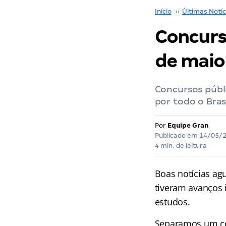
Início
››
Últimas Notíc
Concurs
de maio
Concursos públi
por todo o Brasi
Por
Equipe Gran
Publicado em
14/05/
4 min. de leitura
Boas notícias ag
tiveram avanços 
estudos.
Separamos um co