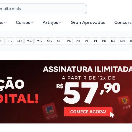
os
Cursos
Artigos
Gran Aprovados
Concurse
DF
ES
GO
MA
MG
MS
MT
PA
PB
PE
PI
PR
RJ
RN
R