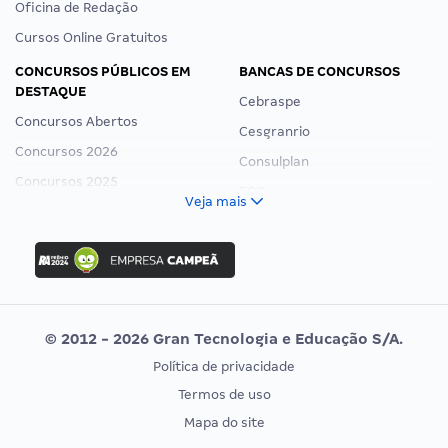
Oficina de Redação
Cursos Online Gratuitos
CONCURSOS PÚBLICOS EM
BANCAS DE CONCURSOS
DESTAQUE
Cebraspe
Concursos Abertos
Cesgranrio
Concursos 2026
Consulplan
Concursos 2025
FCC
Veja mais
Concurso Nacional Unificado
FGV
Concurso Ibama
Idecan
Concurso MPU
Selecon
Editais publicados
Uniase
© 2012 - 2026 Gran Tecnologia e Educação S/A.
Vunesp
Política de privacidade
CONCURSOS POR PROFISSÃO
EXAME DE ORDEM
Termos de uso
Concursos Administrativos
OAB
Mapa do site
Concursos Educação
Prova OAB