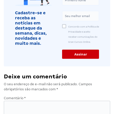
Cadastre-se e
receba as
notícias em
Concordo com a Política de
destaque da
Privacidade e aceito
semana, dicas,
receber comunicações do
novidades e
Gran Cursos Online.
muito mais.
Deixe um comentário
O seu endereço de e-mail não será publicado.
Campos
obrigatórios são marcados com
*
Comentário
*