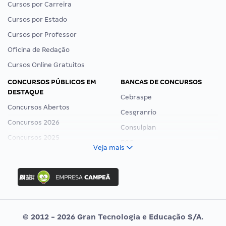
Cursos por Carreira
Cursos por Estado
Cursos por Professor
Oficina de Redação
Cursos Online Gratuitos
CONCURSOS PÚBLICOS EM
BANCAS DE CONCURSOS
DESTAQUE
Cebraspe
Concursos Abertos
Cesgranrio
Concursos 2026
Consulplan
Concursos 2025
FCC
Veja mais
Concurso Nacional Unificado
FGV
Concurso Ibama
Idecan
Concurso MPU
Selecon
Editais publicados
Uniase
© 2012 - 2026 Gran Tecnologia e Educação S/A.
Vunesp