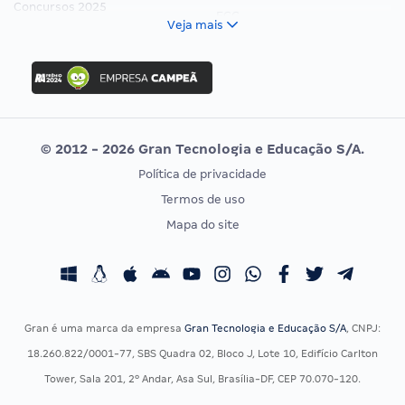
Concursos 2025
FCC
Veja mais
Concurso Nacional Unificado
FGV
Concurso Ibama
Idecan
Concurso MPU
Selecon
Editais publicados
Uniase
© 2012 - 2026 Gran Tecnologia e Educação S/A.
Vunesp
Política de privacidade
CONCURSOS POR PROFISSÃO
EXAME DE ORDEM
Termos de uso
Concursos Administrativos
OAB
Mapa do site
Concursos Educação
Prova OAB
Concursos Fiscais
Calendário OAB
Concursos Jurídicos
Questões OAB
Concursos Militares
Recursos OAB
Gran é uma marca da empresa
Gran Tecnologia e Educação S/A
, CNPJ:
Concursos Policiais
Exame de Ordem
18.260.822/0001-77, SBS Quadra 02, Bloco J, Lote 10, Edifício Carlton
Concursos Saúde
Tower, Sala 201, 2º Andar, Asa Sul, Brasília-DF, CEP 70.070-120.
Concursos Tribunais