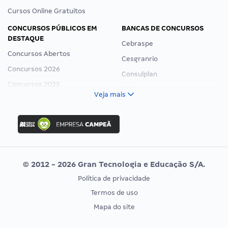
Cursos Online Gratuitos
CONCURSOS PÚBLICOS EM
BANCAS DE CONCURSOS
DESTAQUE
Cebraspe
Concursos Abertos
Cesgranrio
Concursos 2026
Consulplan
Concursos 2025
FCC
Veja mais
Concurso Nacional Unificado
FGV
Concurso Ibama
Idecan
Concurso MPU
Selecon
Editais publicados
Uniase
© 2012 - 2026 Gran Tecnologia e Educação S/A.
Vunesp
Política de privacidade
CONCURSOS POR PROFISSÃO
EXAME DE ORDEM
Termos de uso
Concursos Administrativos
OAB
Mapa do site
Concursos Educação
Prova OAB