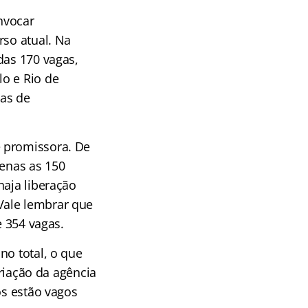
nvocar
rso atual. Na
das 170 vagas,
o e Rio de
gas de
é promissora. De
penas as 150
haja liberação
Vale lembrar que
e 354 vagas.
no total, o que
criação da agência
os estão vagos