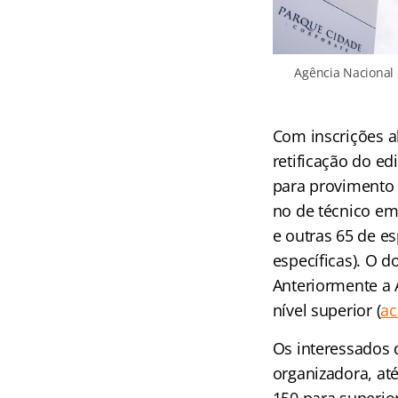
Agência Nacional d
Com inscrições a
retificação do ed
para provimento e
no de técnico em
e outras 65 de e
específicas). O d
Anteriormente a 
nível superior
(
ac
Os interessados 
organizadora, até
150 para superio