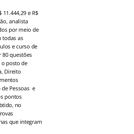
$ 11.444,29 e R$
ão, analista
dos por meio de
m todas as
tulos e curso de
r 80 questões
a o posto de
, Direito
cimentos
o de Pessoas e
os pontos
btido, no
provas
inas que integram