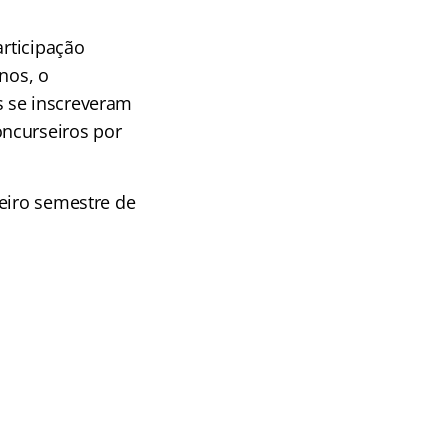
articipação
nos, o
s se inscreveram
oncurseiros por
meiro semestre de