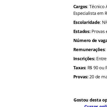
Cargos
: Técnico 
Especialista em 
Escolaridade
: N
Estados:
Provas 
N
úmero de vaga
Remunerações
:
Inscrições:
Entre
Taxas:
R$ 90 ou 
Provas:
20 de m
Gostou desta op
Cursos onl