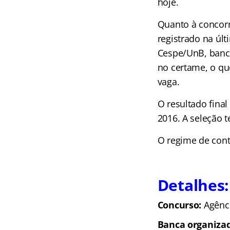
hoje.
Quanto à concorrê
registrado na últ
Cespe/UnB, banca
no certame, o qu
vaga.
O resultado fina
2016. A seleção 
O regime de contr
Detalhes:
Concurso:
Agênci
Banca organiza