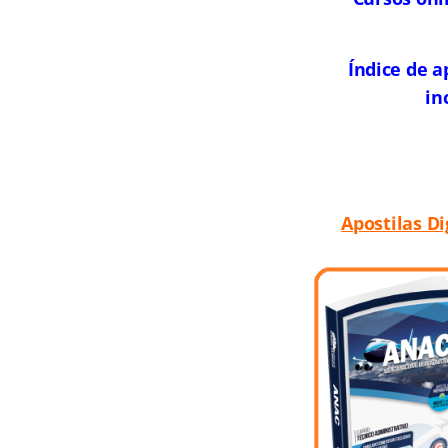
Índice de 
in
Apostilas D