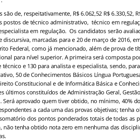
s são de, respeitativamente, R$ 6.062,52 R$ 6.330,52, R
s postos de técnico administrativo, técnico em regulaç
 especialista em regulação.
Os candidatos serão avalia
 e discursiva, marcadas para e 20 de março de 2016, e
trito Federal, como já mencionado, além de prova de tí
ional para nível superior. A primeira será composta po
 técnico e 130 para analista e especialista, sendo, par
rativo, 50 de Conhecimentos Básicos Língua Portuguesa
Direito Constitucional e de Informática Básica e Conhe
ses últimos constituídos de Administração Geral, Gestã
o. Será aprovado quem tiver obtido, no mínimo, 40% d
spondentes a cada uma das provas objetivas; tenha o
omatório dos pontos ponderados totais de todas as 
da, não tenha obtido nota zero em nenhuma das discipl
as.