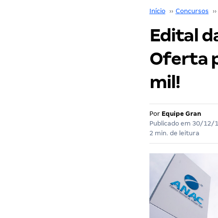
Início
››
Concursos
››
Edital d
Oferta p
mil!
Por
Equipe Gran
Publicado em
30/12/
2 min. de leitura