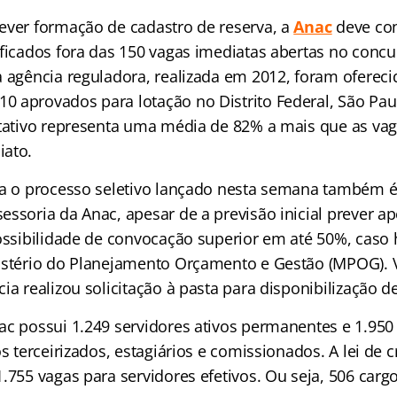
ever formação de cadastro de reserva, a
Anac
deve co
ificados fora das 150 vagas imediatas abertas no concu
a agência reguladora, realizada em 2012, foram ofereci
 aprovados para lotação no Distrito Federal, São Paul
itativo representa uma média de 82% a mais que as va
iato.
ra o processo seletivo lançado nesta semana também 
essoria da Anac, apesar de a previsão inicial prever a
possibilidade de convocação superior em até 50%, caso 
istério do Planejamento Orçamento e Gestão (MPOG). 
ia realizou solicitação à pasta para disponibilização d
ac possui 1.249 servidores ativos permanentes e 1.950 
os terceirizados, estagiários e comissionados. A lei de 
.755 vagas para servidores efetivos. Ou seja, 506 carg