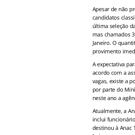
Apesar de não pr
candidatos class
última seleção d
mas chamados 310
Janeiro. O quant
provimento imed
A expectativa pa
acordo com a ass
vagas, existe a 
por parte do Min
neste ano a agênc
Atualmente, a An
inclui funcionári
destinou à Anac 1