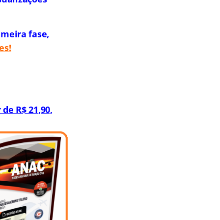
imeira fase,
es!
 de R$ 21,90,