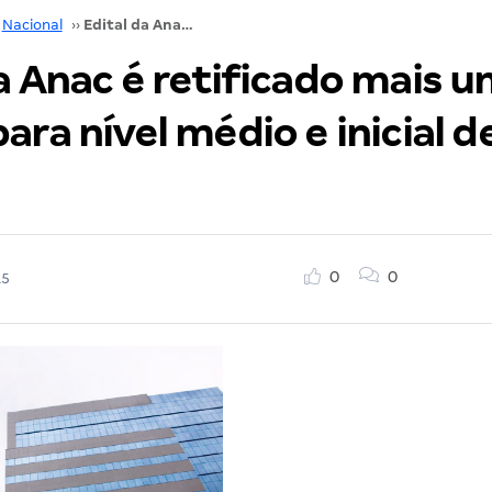
Nacional
››
Edital da Anac é retificado mais uma vez! Oferta para nível médio e inicial de R$ 6 mil!
a Anac é retificado mais u
ara nível médio e inicial d
0
0
15