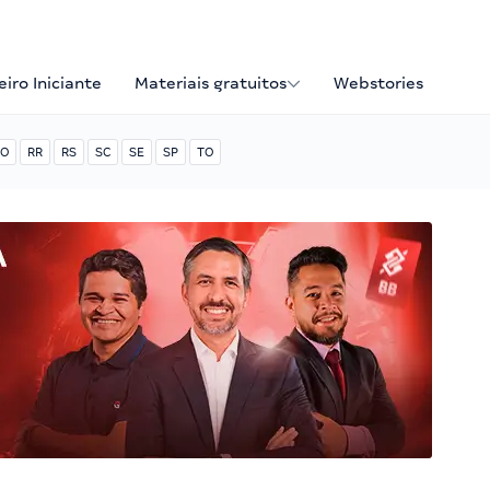
iro Iniciante
Materiais gratuitos
Webstories
O
RR
RS
SC
SE
SP
TO