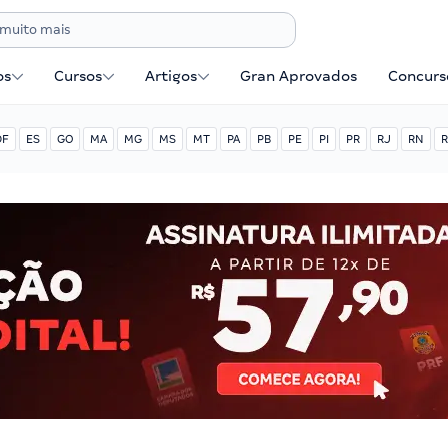
os
Cursos
Artigos
Gran Aprovados
Concurse
DF
ES
GO
MA
MG
MS
MT
PA
PB
PE
PI
PR
RJ
RN
R