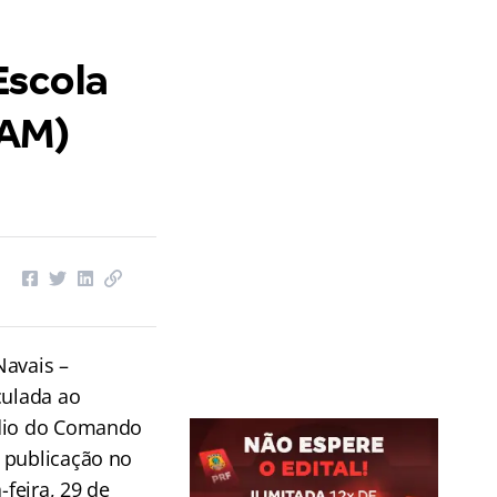
Escola
TAM)
Navais –
ulada ao
édio do Comando
 publicação no
-feira, 29 de