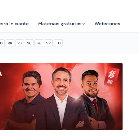
iro Iniciante
Materiais gratuitos
Webstories
O
RR
RS
SC
SE
SP
TO