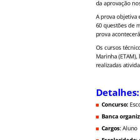
da aprovação nos
A prova objetiva
60 questões de m
prova acontecerá
Os cursos técnic
Marinha (ETAM), l
realizadas ativid
Detalhes:
Concurso:
Esc
Banca organi
Cargos
: Aluno