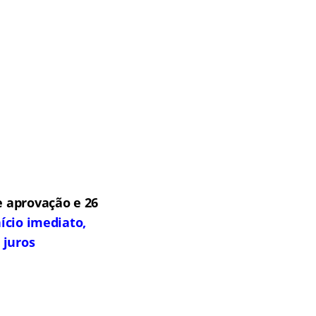
 aprovação e 26
ício imediato,
 juros