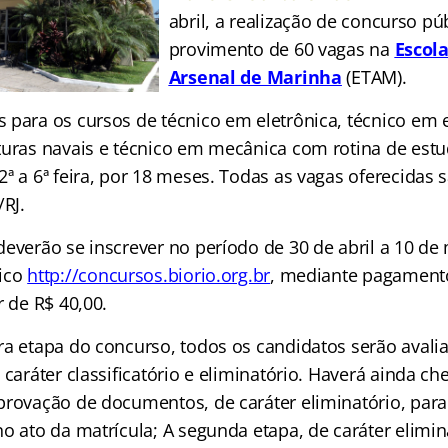
abril, a realização de concurso pú
provimento de 60 vagas na
Escol
Arsenal de Marinha
(ETAM).
 para os cursos de técnico em eletrônica, técnico em e
turas navais e técnico em mecânica com rotina de es
ª a 6ª feira, por 18 meses. Todas as vagas oferecidas 
/RJ.
deverão se inscrever no período de 30 de abril a 10 de
nico
http://concursos.biorio.org.br
, mediante pagamento
r de R$ 40,00.
ra etapa do concurso, todos os candidatos serão avali
 caráter classificatório e eliminatório. Haverá ainda c
provação de documentos, de caráter eliminatório, para
o ato da matrícula; A segunda etapa, de caráter elimina