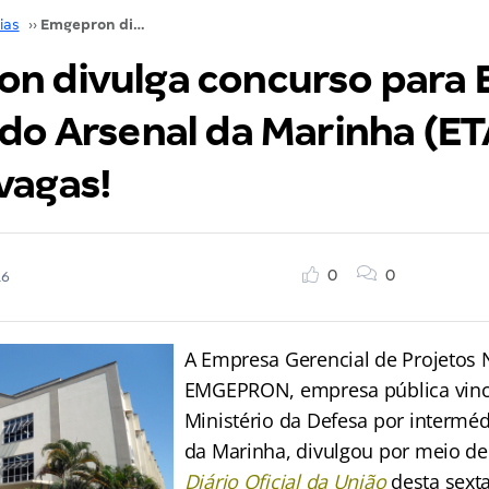
ias
››
Emgepron divulga concurso para Escola Técnica do Arsenal da Marinha (ETAM) com 60 vagas!
n divulga concurso para 
 do Arsenal da Marinha (E
vagas!
0
0
16
A Empresa Gerencial de Projetos 
EMGEPRON, empresa pública vinc
Ministério da Defesa por interm
da Marinha, divulgou por meio de
Diário Oficial da União
desta sexta