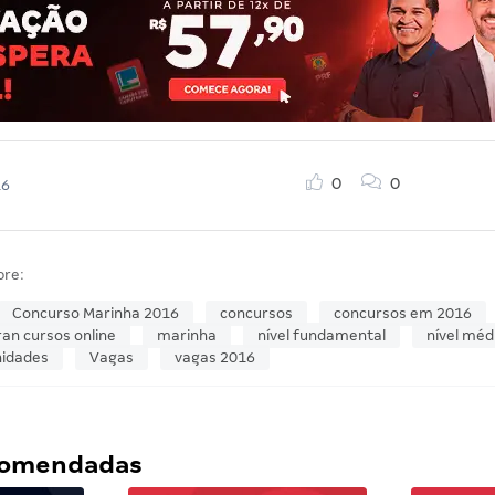
0
0
16
bre:
Concurso Marinha 2016
concursos
concursos em 2016
ran cursos online
marinha
nível fundamental
nível méd
nidades
Vagas
vagas 2016
ecomendadas