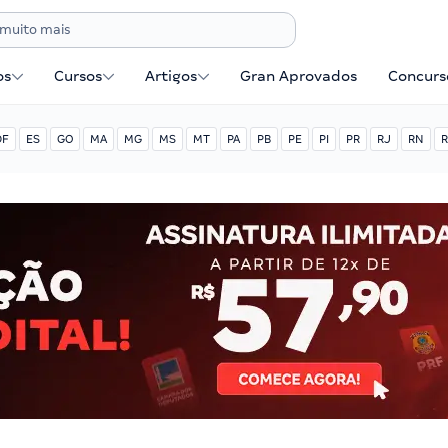
os
Cursos
Artigos
Gran Aprovados
Concurse
DF
ES
GO
MA
MG
MS
MT
PA
PB
PE
PI
PR
RJ
RN
R