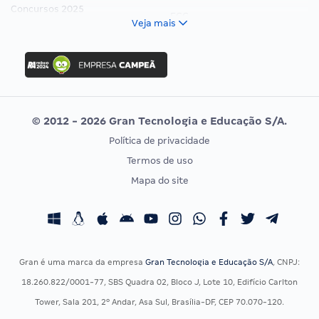
Concursos 2025
FCC
Veja mais
Concurso Nacional Unificado
FGV
Concurso Ibama
Idecan
Concurso MPU
Selecon
Editais publicados
Uniase
© 2012 - 2026 Gran Tecnologia e Educação S/A.
Vunesp
Política de privacidade
CONCURSOS POR PROFISSÃO
EXAME DE ORDEM
Termos de uso
Concursos Administrativos
OAB
Mapa do site
Concursos Educação
Prova OAB
Concursos Fiscais
Calendário OAB
Concursos Jurídicos
Questões OAB
Concursos Militares
Recursos OAB
Gran é uma marca da empresa
Gran Tecnologia e Educação S/A
, CNPJ:
Concursos Policiais
Exame de Ordem
18.260.822/0001-77, SBS Quadra 02, Bloco J, Lote 10, Edifício Carlton
Concursos Saúde
Tower, Sala 201, 2º Andar, Asa Sul, Brasília-DF, CEP 70.070-120.
Concursos Tribunais