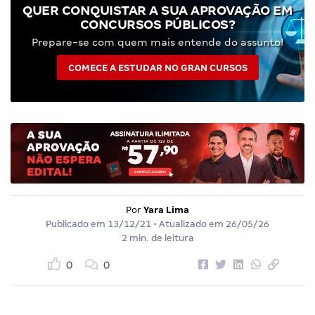
QUER CONQUISTAR A SUA APROVAÇÃO EM
CONCURSOS PÚBLICOS?
Prepare-se com quem mais entende do assunto!
COMECE A ESTUDAR NO GRAN CURSOS
Por
Yara Lima
Publicado em
13/12/21
• Atualizado em
26/05/26
2 min. de leitura
0
0