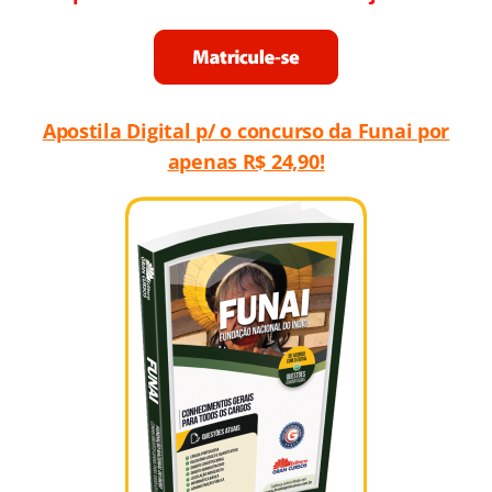
Apostila Digital p/ o concurso da Funai por
apenas R$ 24,90!