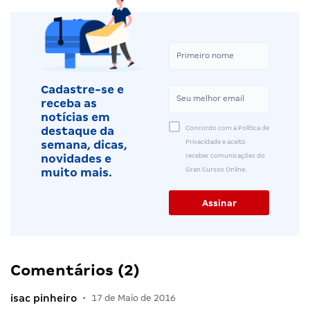
Cadastre-se e
receba as
notícias em
Concordo com a Política de
destaque da
Privacidade e aceito
semana, dicas,
receber comunicações do
novidades e
Gran Cursos Online.
muito mais.
Comentários (2)
isac pinheiro
•
17 de Maio de 2016