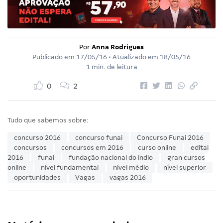
Por
Anna Rodrigues
Publicado em
17/05/16
• Atualizado em
18/05/16
1 min. de leitura
0
2
Tudo que sabemos sobre:
concurso 2016
concurso funai
Concurso Funai 2016
concursos
concursos em 2016
curso online
edital
2016
funai
fundação nacional do índio
gran cursos
online
nível fundamental
nível médio
nível superior
oportunidades
Vagas
vagas 2016