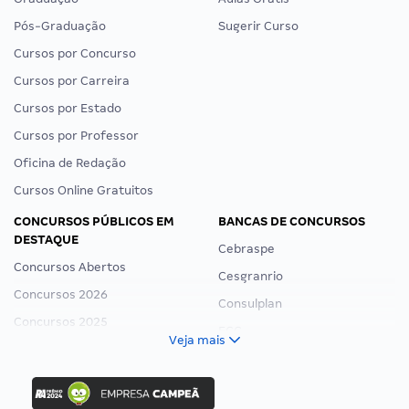
Pós-Graduação
Sugerir Curso
Cursos por Concurso
Cursos por Carreira
Cursos por Estado
Cursos por Professor
Oficina de Redação
Cursos Online Gratuitos
CONCURSOS PÚBLICOS EM
BANCAS DE CONCURSOS
DESTAQUE
Cebraspe
Concursos Abertos
Cesgranrio
Concursos 2026
Consulplan
Concursos 2025
FCC
Veja mais
Concurso Nacional Unificado
FGV
Concurso Ibama
Idecan
Concurso MPU