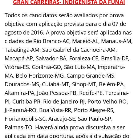
GRAN CARREIRAS- INDIGENISTA DA FUNAI
Todos os candidatos serão avaliados por prova
objetiva com aplicação prevista para o dia 07 de
agosto de 2016. A prova objetiva será aplicada nas
cidades de Rio Branco-AC, Maceió-AL, Manaus-AM,
Tabatinga-AM, São Gabriel da Cachoeira-AM,
Macapá-AP, Salvador-BA, Foraleza-CE, Brasília-DF,
Vitória-ES, Goiânia-GO, São Luís-MA, Imperatriz-
MA, Belo Horizonte-MG, Campo Grande-MS,
Dourados-MS, Cuiabá-MT, Sinop-MT, Belém-PA,
Altamira-PA, João Pessoa-PB, Recife-PE, Teresina-
PI, Curitiba-PR, Rio de Janeiro-RJ, Porto Velho-RO,
Ji-Paraná-RO, Boa Vista-RR, Porto Alegre-RS,
Florianópolis-SC, Aracaju-SE, São Paulo-SP,
Palmas-TO. Haverá ainda prova discursiva a ser
aplicada em data oportuna, após a divulgação do