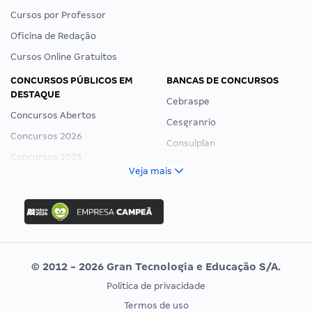
Cursos por Professor
Oficina de Redação
Cursos Online Gratuitos
CONCURSOS PÚBLICOS EM
BANCAS DE CONCURSOS
DESTAQUE
Cebraspe
Concursos Abertos
Cesgranrio
Concursos 2026
Consulplan
Concursos 2025
FCC
Veja mais
Concurso Nacional Unificado
FGV
Concurso Ibama
Idecan
Concurso MPU
Selecon
Editais publicados
Uniase
© 2012 - 2026 Gran Tecnologia e Educação S/A.
Vunesp
Política de privacidade
CONCURSOS POR PROFISSÃO
EXAME DE ORDEM
Termos de uso