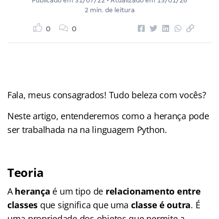
Publicado em
31/07/22
• Atualizado em
15/01/26
2 min. de leitura
0
0
Fala, meus consagrados! Tudo beleza com vocês?
Neste artigo, entenderemos como a herança pode
ser trabalhada na na linguagem Python.
Teoria
A
herança
é um tipo de
relacionamento entre
classes
que significa que uma
classe é outra
. É
uma propriedade dos objetos que permite a