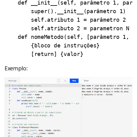
    def __init__(self, parâmetro 1, parâm
        super().__init__(parâmetro 1)

        self.atributo 1 = parâmetro 2

        self.atributo 2 = parametron N

    def nomeMetodo(self, [parâmetro 1, pa
        {bloco de instruções}

        [return] {valor}
Exemplo: