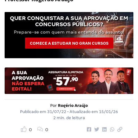
QUER CONQUISTAR A SUA APROVAÇÃO EM
CONCURSOS PÚBLICOS?
Prepare-se com quem mais entende do assunto!
COMECE A ESTUDAR NO GRAN CURSOS
Por
Rogério Araújo
Publicado em
31/07/22
• Atualizado em
15/01/26
2 min. de leitura
0
0