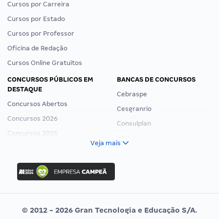
Cursos por Carreira
Cursos por Estado
Cursos por Professor
Oficina de Redação
Cursos Online Gratuitos
CONCURSOS PÚBLICOS EM
BANCAS DE CONCURSOS
DESTAQUE
Cebraspe
Concursos Abertos
Cesgranrio
Concursos 2026
Consulplan
Concursos 2025
FCC
Veja mais
Concurso Nacional Unificado
FGV
Concurso Ibama
Idecan
Concurso MPU
Selecon
Editais publicados
Uniase
© 2012 - 2026 Gran Tecnologia e Educação S/A.
Vunesp