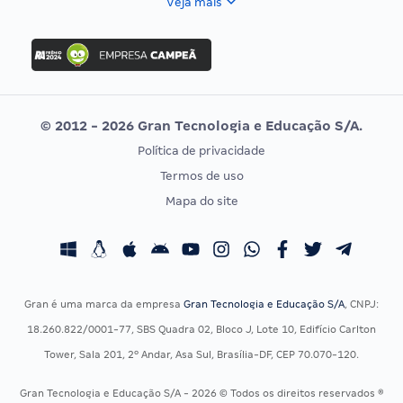
Veja mais
Concurso Nacional Unificado
FGV
Concurso Ibama
Idecan
Concurso MPU
Selecon
Editais publicados
Uniase
© 2012 - 2026 Gran Tecnologia e Educação S/A.
Vunesp
Política de privacidade
CONCURSOS POR PROFISSÃO
EXAME DE ORDEM
Termos de uso
Concursos Administrativos
OAB
Mapa do site
Concursos Educação
Prova OAB
Concursos Fiscais
Calendário OAB
Concursos Jurídicos
Questões OAB
Concursos Militares
Recursos OAB
Gran é uma marca da empresa
Gran Tecnologia e Educação S/A
, CNPJ:
Concursos Policiais
Exame de Ordem
18.260.822/0001-77, SBS Quadra 02, Bloco J, Lote 10, Edifício Carlton
Concursos Saúde
Tower, Sala 201, 2º Andar, Asa Sul, Brasília-DF, CEP 70.070-120.
Concursos Tribunais
Gran Tecnologia e Educação S/A - 2026 © Todos os direitos reservados ®
Residência Multiprofissional