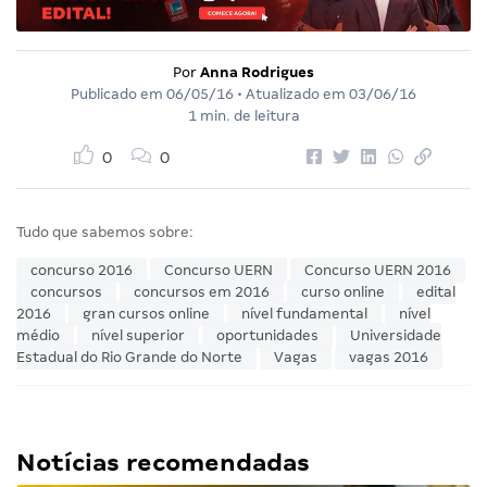
Por
Anna Rodrigues
Publicado em
06/05/16
• Atualizado em
03/06/16
1 min. de leitura
0
0
Tudo que sabemos sobre:
concurso 2016
Concurso UERN
Concurso UERN 2016
concursos
concursos em 2016
curso online
edital
2016
gran cursos online
nível fundamental
nível
médio
nível superior
oportunidades
Universidade
Estadual do Rio Grande do Norte
Vagas
vagas 2016
Notícias recomendadas