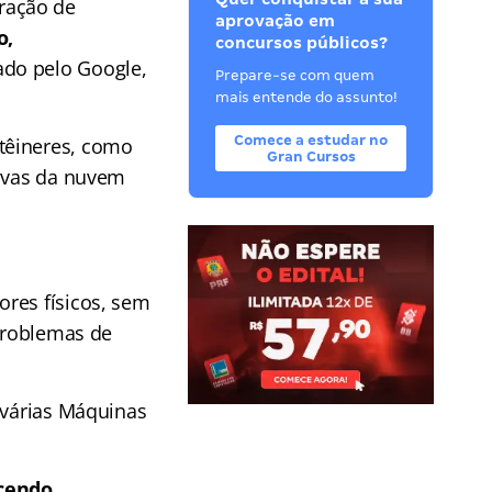
ração de
aprovação em
o,
concursos públicos?
ado pelo Google,
Prepare-se com quem
mais entende do assunto!
Comece a estudar no
têineres, como
Gran Cursos
tivas da nuvem
res físicos, sem
 problemas de
 várias Máquinas
cendo