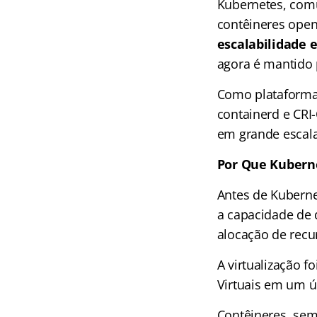
Kubernetes, com
contêineres open
escalabilidade 
agora é mantido
Como plataforma,
containerd e CRI
em grande escala​​​
Por Que Kubern
Antes de Kuberne
a capacidade de 
alocação de recu
A virtualização 
Virtuais em um ún
Contêineres, sem