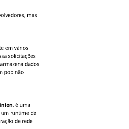
volvedores, mas
te em vários
sa solicitações
e armazena dados
um pod não
inion
, é uma
r um runtime de
ração de rede