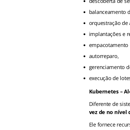
descoberta de se
balanceamento d
orquestração de
implantações e r
empacotamento b
autorreparo,
gerenciamento d
execução de lotes 
Kubernetes – A
Diferente de sis
vez de no nível
Ele fornece recu