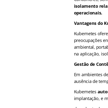
isolamento rela
operacionais​​​​​​.
Vantagens do K
Kubernetes ofere
preocupações ent
ambiental, porta
na aplicação, iso
Gestão de Cont
Em ambientes de 
ausência de tempo
Kubernetes
autom
implantação, e m