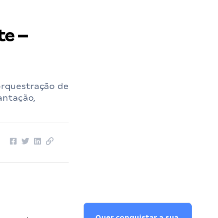
e –
orquestração de
antação,
Quer conquistar a sua