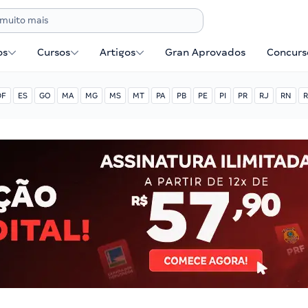
os
Cursos
Artigos
Gran Aprovados
Concurse
DF
ES
GO
MA
MG
MS
MT
PA
PB
PE
PI
PR
RJ
RN
R