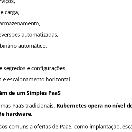
rviços,
e carga,
 armazenamento,
eversões automatizadas,
inário automático,
e segredos e configurações,
e escalonamento horizontal​​​​.
lém de um Simples PaaS
temas PaaS tradicionais,
Kubernetes opera no nível d
 de hardware.
rsos comuns a ofertas de PaaS, como implantação, esca