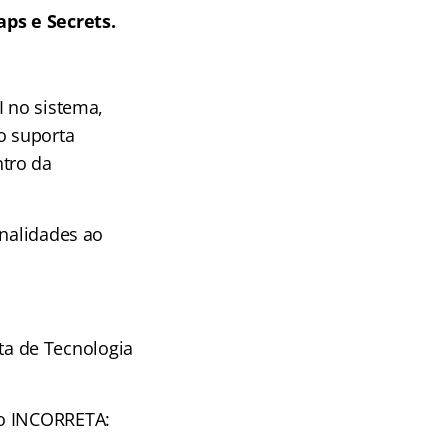
s e Secrets​​.
I no sistema,
o suporta
tro da
onalidades ao
sta de Tecnologia
ão INCORRETA: