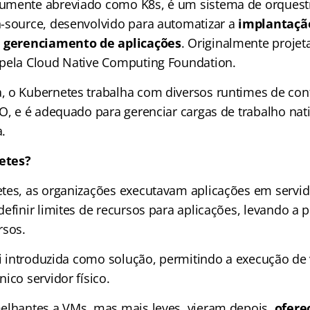
umente abreviado como K8s, é um sistema de orquest
-source, desenvolvido para automatizar a
implantaçã
e gerenciamento de aplicações
. Originalmente projet
 pela Cloud Native Computing Foundation.
 o Kubernetes trabalha com diversos runtimes de con
-O, e é adequado para gerenciar cargas de trabalho na
​.
etes?
tes, as organizações executavam aplicações em servido
definir limites de recursos para aplicações, levando a
rsos.
foi introduzida como solução, permitindo a execução de
ico servidor físico.
elhantes a VMs, mas mais leves, vieram depois,
ofere