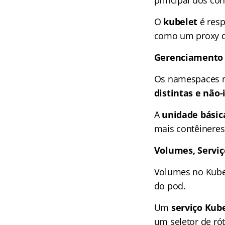
principal dos co
O
kubelet
é resp
como um proxy de r
Gerenciamento 
Os namespaces n
distintas e não
A
unidade bási
mais contêineres 
Volumes, Servi
Volumes no Kuber
do pod.
Um
serviço Kub
um seletor de r