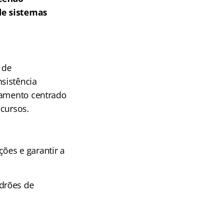
de sistemas
 de
sistência
iamento centrado
ecursos.
ões e garantir a
adrões de