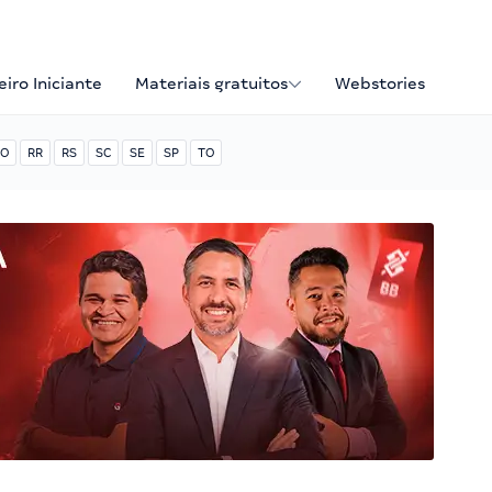
iro Iniciante
Materiais gratuitos
Webstories
O
RR
RS
SC
SE
SP
TO