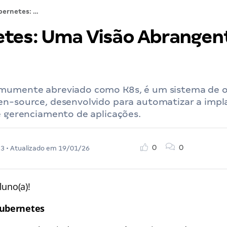
Kubernetes: Uma Visão Abrangente – Parte 1
tes: Uma Visão Abrangent
mumente abreviado como K8s, é um sistema de 
en-source, desenvolvido para automatizar a impl
e gerenciamento de aplicações.
0
0
23
• Atualizado em
19/01/26
luno(a)!
Kubernetes