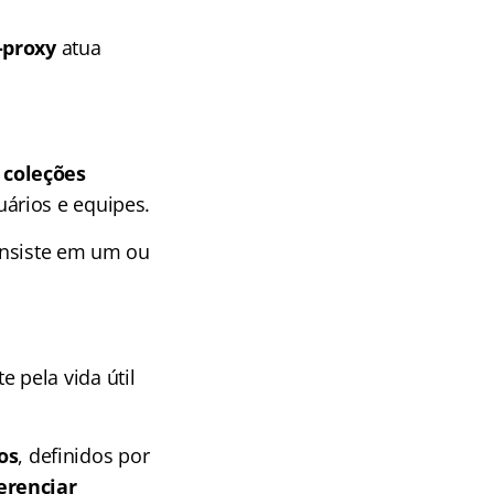
-proxy
atua
 coleções
uários e equipes.
onsiste em um ou
 pela vida útil
os
, definidos por
erenciar