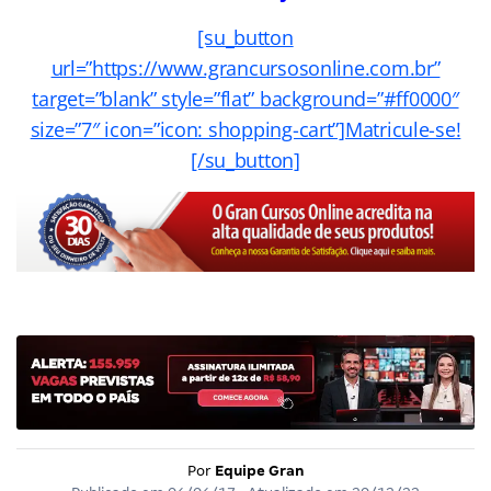
[su_button
url=”https://www.grancursosonline.com.br”
target=”blank” style=”flat” background=”#ff0000″
size=”7″ icon=”icon: shopping-cart”]Matricule-se!
[/su_button]
Por
Equipe Gran