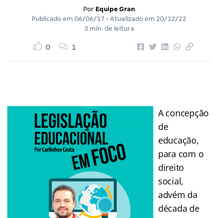
Por
Equipe Gran
Publicado em
06/06/17
• Atualizado em
20/12/22
3 min. de leitura
0
1
A concepção
de
educação,
para com o
direito
social,
advém da
década de