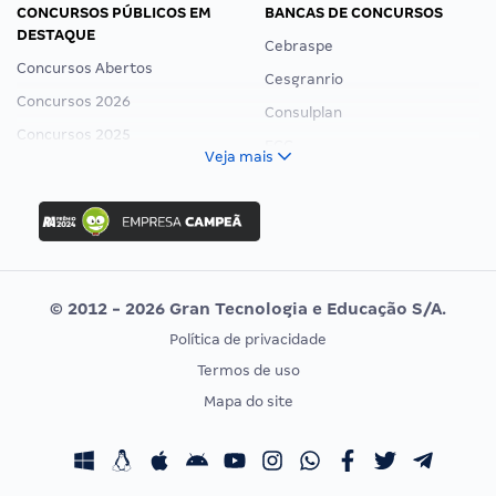
CONCURSOS PÚBLICOS EM
BANCAS DE CONCURSOS
DESTAQUE
Cebraspe
Concursos Abertos
Cesgranrio
Concursos 2026
Consulplan
Concursos 2025
FCC
Veja mais
Concurso Nacional Unificado
FGV
Concurso Ibama
Idecan
Concurso MPU
Selecon
Editais publicados
Uniase
© 2012 - 2026 Gran Tecnologia e Educação S/A.
Vunesp
Política de privacidade
CONCURSOS POR PROFISSÃO
EXAME DE ORDEM
Termos de uso
Concursos Administrativos
OAB
Mapa do site
Concursos Educação
Prova OAB
Concursos Fiscais
Calendário OAB
Concursos Jurídicos
Questões OAB