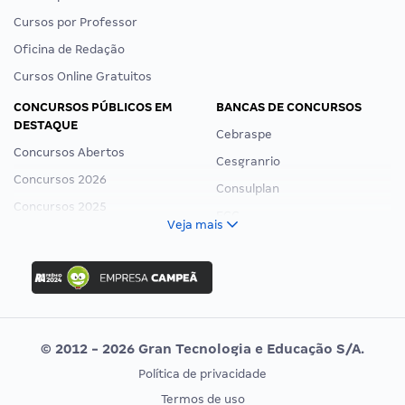
Cursos por Professor
Oficina de Redação
Cursos Online Gratuitos
CONCURSOS PÚBLICOS EM
BANCAS DE CONCURSOS
DESTAQUE
Cebraspe
Concursos Abertos
Cesgranrio
Concursos 2026
Consulplan
Concursos 2025
FCC
Veja mais
Concurso Nacional Unificado
FGV
Concurso Ibama
Idecan
Concurso MPU
Selecon
Editais publicados
Uniase
© 2012 - 2026 Gran Tecnologia e Educação S/A.
Vunesp
Política de privacidade
CONCURSOS POR PROFISSÃO
EXAME DE ORDEM
Termos de uso