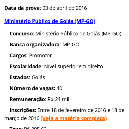
Escolaridade
: nível médio e superior
Número de vagas:
10
Remuneração
: até R$ 3.595,79
(Veja a matéria
completa)
In
scrições:
de 29 de fevereiro a 11 de abril de
2016
Taxa
: R$ 70,00 e R$ 100,00
Data da prova
: 24 de abril de 2016
E-Paraná Comunicação
Concurso
: E-Paraná Comunicação
Banca organizadora
: Fundação de Apoio ao
Desenvolvimento Unicentro
Cargos
: Diversos