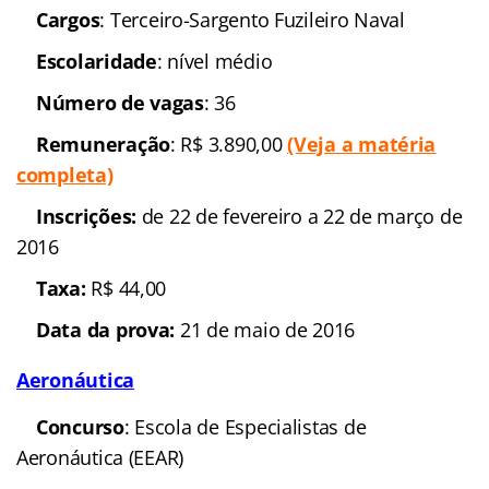
Concurso
: Marinha do
Brasil
Banca organizadora
:
Comando do Pessoal de Fuzileiros Navais
Cargos
: Terceiro-Sargento
Fuzileiro Naval
Escolaridade
: nível
médio
Número de vagas
: 36
Remuneração
: R$
3.890,00
(Veja a matéria completa)
Inscrições:
de 22 de
fevereiro a 22 de março de 2016