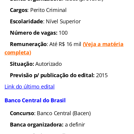
definição
Cargos
: Analista; Técnico
Número de vagas:
408
(expectativa)
Remuneração
: De R$
14.363,84 a R$ 20.384,43
(Veja a matéria
completa)
Situação
:
Autorizado
Previsão p/ publicação
do edital:
2015/2016
Link do último edital
Banco do Brasil