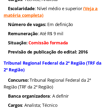
do edital:
2015/2016
Correios
Concurso
:
Correios
2015
(Concurso Correios 2015)
Banca organizadora
: Em
definição
Cargos
: Diversos
Número de vagas:
2 mil
Remuneração
: Até R$ 3
mil
(Veja a matéria completa)
Situação:
Anunciado
Link do último edital