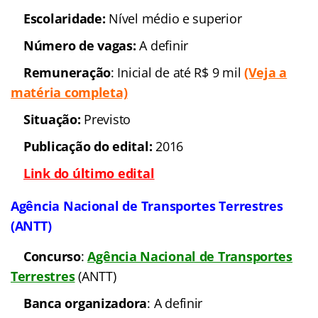
Ministério do Trabalho e Emprego
Concurso
: Ministério do
Trabalho e Emprego
Banca organizadora:
A
definir
Cargos:
Diversos
Escolaridade
: Nível
superior
Número de vagas:
847
Remuneração
: Até R$ 16
mil
(Veja a matéria completa)
Situação:
Previsto
Previsão p/publicação