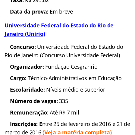
Escolaridade
: nível médio/técnico e superior
Número de vagas
: 111
Remuneração
: entre R$ 1.500,00 e R$ 3.000,00
(Veja a matéria completa)
Inscrições:
de 24 de fevereiro a 16 de março de
2016
Taxa:
R$ 60,00 e R$ 95,00
Data da prova
: 03 de abril de 2016
Ministério Público de Goiás (MP-GO)
Concurso
: Ministério
Público de Goiás (MP-GO)
Banca organizadora
: