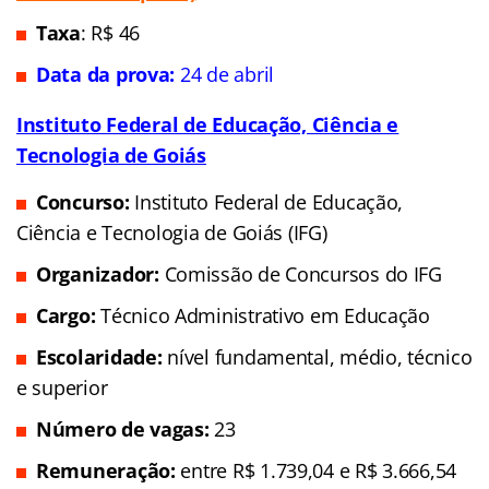
Universidade Federal do Estado do Rio de
Janeiro (Unirio)
Concurso:
Universidade
Federal do Estado do Rio de Janeiro (Concurso
Universidade Federal)
Organizador:
Fundação
Cesgranrio
Cargo:
Técnico-
Administrativos em Educação
Escolaridade:
Níveis
médio e superior
Número de vagas:
335
Remuneração
: Até R$ 7
mil