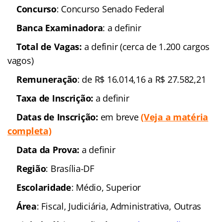
Receita Federal do Brasil
Concurso
: Receita Federal
do Brasil (Concurso Receita Federal)
Banca organizadora
:
Esaf
Cargos
: Auditor-Fiscal;
Analista-Tributário
Escolaridade
: Nível
superior
Número de vagas:
5.000
(Solicitadas ao MPOG)
(Veja a matéria completa)
Remuneração
: Até R$ 16 mil