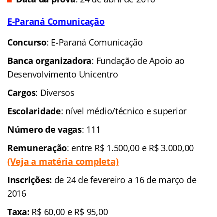
Inscrições
: de 26 de
fevereiro a 28 de março
Taxa:
R$ 95,00 e R$
120,00
Data da prova:
1º de
maio de 2016
Conselho Regional de Serviço Social da 6ª
Região
Concurso
:
Conselho Regional de Serviço
Social
da 6ª Região (CRESS – MG)
Banca organizadora
: Instituto Americano de
Desenvolvimento (Iades)
Cargos
: Diversos