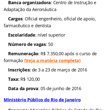
3.686,25
(Veja a matéria completa)
Inscrições:
entre 8 de
março e 31 de março de 2016
Taxa:
R$ 60,00
Data da prova
: 19 de
junho de 2016
Aeronáutica
Concurso
: Escola de
Admissão da Aeronáutica
Banca organizadora
:
Centro de Instrução e Adaptação da Aeronáutica
Cargos
: Oficial
engenheiro, oficial de apoio, farmacêutico e