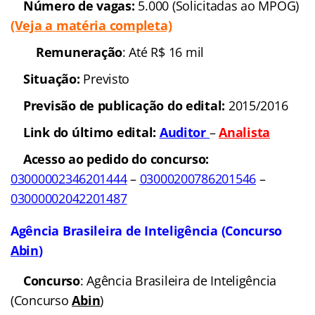
Banca organizadora
: Em
definição
Cargos
: Agente
Administrativo; Delegado e Perito
Escolaridade:
Nível
médio e superior
(Veja a matéria completa)
Número de vagas:
558
(expectativa)
Remuneração
: Até R$
17.203,85
Situação:
Previsto
Polícia Rodoviária Federal
Concurso
: Polícia