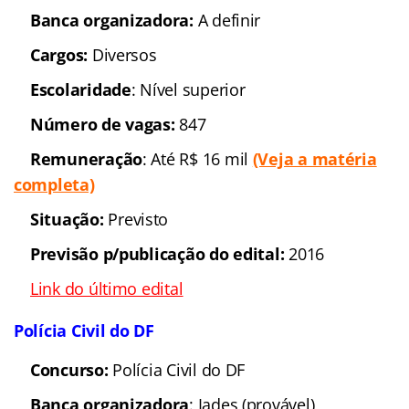
breve
(Veja a matéria completa)
Data da Prova:
a definir
Região
: Brasília-DF
Escolaridade
: Médio,
Superior
Área
: Fiscal, Judiciária,
Administrativa, Outras
Link do último edital:
Consultor
–
Analista
–
Técnico
–
Policial
Câmara dos Deputados
Concurso
: Câmara dos
Deputados
Banca organizadora
: Em