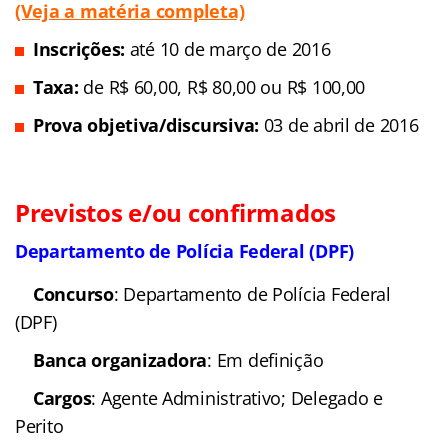
Inscrições: E
ntre 25 de
fevereiro de 2016 e 21 de março de 2016
(Veja a
matéria completa)
Taxa: De
R$ 43 a R$ 92
Prova
objetiva/discursiva:
6 de junho de 2016
Secretaria Municipal de Educação de São Paulo
Concurso
: Secretaria Municipal de Educação de
São Paulo (Concurso para professores da SME-SP)
Banca organizadora
: FGV
Cargos
: Professor
Escolaridade
: Nível superior