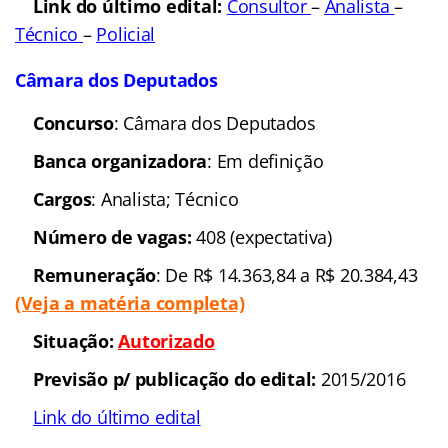
Situação:
Previsto
Previsão de publicação
do edital:
2015/2016
Link do último edital
:
Auditor
–
Analista
Acesso ao pedido do
concurso:
03000002346201444
–
03000200786201546
–
03000002042201487
Agência Brasileira de Inteligência (Concurso
Abin
)
Concurso
: Agência
Brasileira de Inteligência (Concurso
Abin
)
Banca organizadora
: A